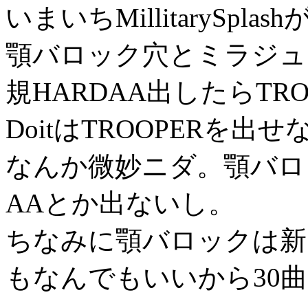
いまいちMillitarySpla
顎バロック穴とミラジュ
規HARDAA出したらTRO
DoitはTROOPERを
なんか微妙ニダ。顎バロ
AAとか出ないし。
ちなみに顎バロックは新
もなんでもいいから30