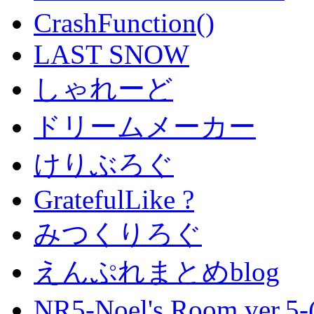
CrashFunction()
LAST SNOW
しゃれーど
ドリームメーカー
けりぶろぐ
GratefulLike ?
みつくりろぐ
えんぷれまとめblog
NR5-Noel's Room ver.