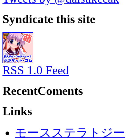
Syndicate this site
RSS 1.0 Feed
RecentComents
Links
モースステラトジー