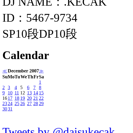
DJ NAME：.KECAK
ID：5467-9734
SP10段DP10段
Calendar
≪
December 2007
≫
Su
Mo
Tu
We
Th
Fr
Sa
1
2
3
4
5
6
7
8
9
10
11
12
13
14
15
16
17
18
19
20
21
22
23
24
25
26
27
28
29
30
31
Tweets by @daisukecak