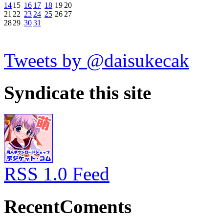
14
15
16
17
18
19
20
21
22
23
24
25
26
27
28
29
30
31
Tweets by @daisukecak
Syndicate this site
RSS 1.0 Feed
RecentComents