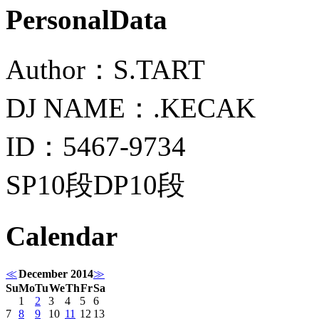
PersonalData
Author：S.TART
DJ NAME：.KECAK
ID：5467-9734
SP10段DP10段
Calendar
≪
December 2014
≫
Su
Mo
Tu
We
Th
Fr
Sa
1
2
3
4
5
6
7
8
9
10
11
12
13