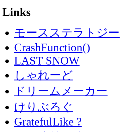
Links
モースステラトジー
CrashFunction()
LAST SNOW
しゃれーど
ドリームメーカー
けりぶろぐ
GratefulLike ?