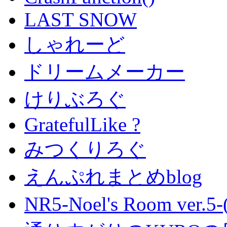
LAST SNOW
しゃれーど
ドリームメーカー
けりぶろぐ
GratefulLike ?
みつくりろぐ
えんぷれまとめblog
NR5-Noel's Room ver.