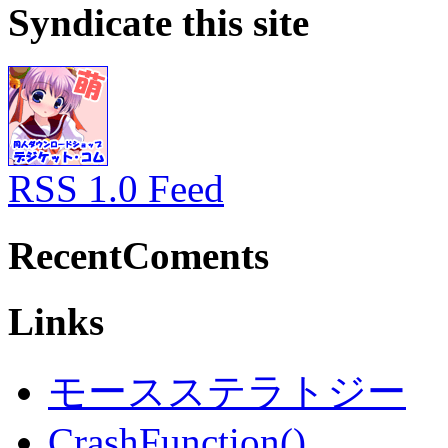
Syndicate this site
RSS 1.0 Feed
RecentComents
Links
モースステラトジー
CrashFunction()