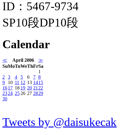
ID：5467-9734
SP10段DP10段
Calendar
≪
April 2006
≫
Su
Mo
Tu
We
Th
Fr
Sa
1
2
3
4
5
6
7
8
9
10
11
12
13
14
15
16
17
18
19
20
21
22
23
24
25
26
27
28
29
30
Tweets by @daisukecak