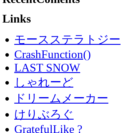
Links
モースステラトジー
CrashFunction()
LAST SNOW
しゃれーど
ドリームメーカー
けりぶろぐ
GratefulLike ?