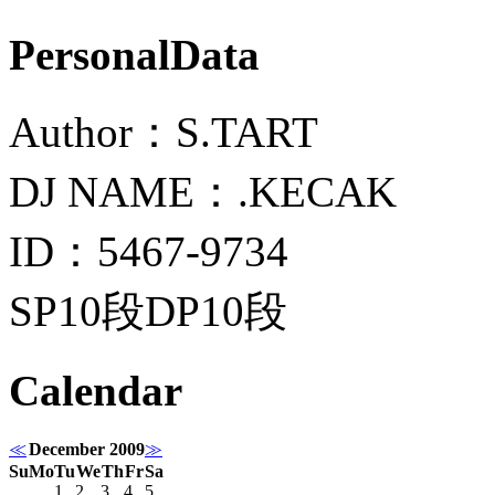
PersonalData
Author：S.TART
DJ NAME：.KECAK
ID：5467-9734
SP10段DP10段
Calendar
≪
December 2009
≫
Su
Mo
Tu
We
Th
Fr
Sa
1
2
3
4
5