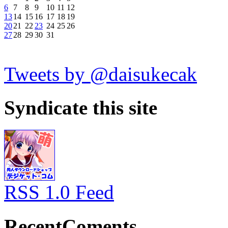
6
7
8
9
10
11
12
13
14
15
16
17
18
19
20
21
22
23
24
25
26
27
28
29
30
31
Tweets by @daisukecak
Syndicate this site
RSS 1.0 Feed
RecentComents