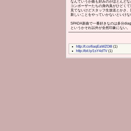
なんていうか曲も好みのがほとんどな
コンポーザーたちの身内臭がひどくて
見てないけどスタッフ生放送とかさ、
新しいことをやっていかないといけな
SPADA新曲で一番好きなのは多分diag
というかそれ以外が全然印象にない。
http://t.co/6aqEaWZOI8
(1)
http://bit.ly/1sY4dTV
(1)