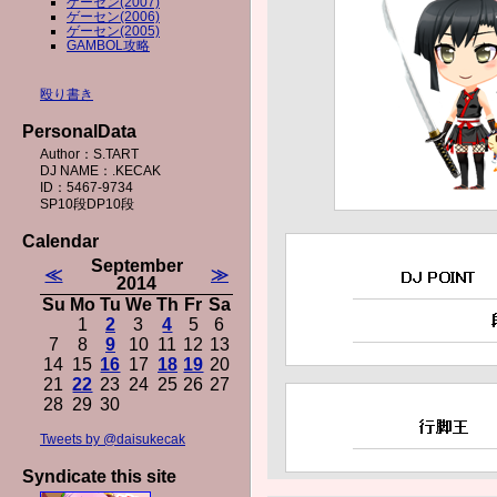
ゲーセン(2007)
ゲーセン(2006)
ゲーセン(2005)
GAMBOL攻略
殴り書き
PersonalData
Author：S.TART
DJ NAME：.KECAK
ID：5467-9734
SP10段DP10段
Calendar
September
≪
≫
2014
Su
Mo
Tu
We
Th
Fr
Sa
1
2
3
4
5
6
7
8
9
10
11
12
13
14
15
16
17
18
19
20
21
22
23
24
25
26
27
28
29
30
Tweets by @daisukecak
Syndicate this site