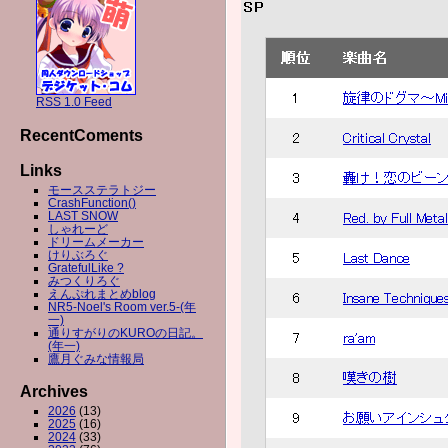
RSS 1.0 Feed
RecentComents
Links
モースステラトジー
CrashFunction()
LAST SNOW
しゃれーど
ドリームメーカー
けりぶろぐ
GratefulLike ?
みつくりろぐ
えんぷれまとめblog
NR5-Noel's Room ver.5-(年
一)
通りすがりのKUROの日記。
(年一)
鷹月ぐみな情報局
Archives
2026
(13)
2025
(16)
2024
(33)