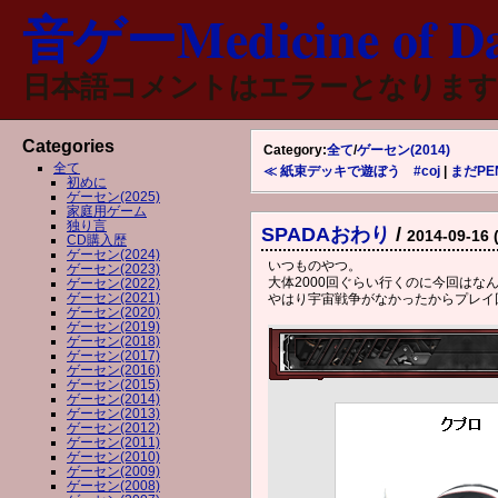
音ゲーMedicine of Da
日本語コメントはエラーとなります
Categories
Category:
全て
/
ゲーセン(2014)
全て
≪ 紙束デッキで遊ぼう #coj
|
まだPE
初めに
ゲーセン(2025)
家庭用ゲーム
独り言
SPADAおわり
/
2014-09-16 
CD購入歴
ゲーセン(2024)
いつものやつ。
ゲーセン(2023)
大体2000回ぐらい行くのに今回はな
ゲーセン(2022)
ゲーセン(2021)
やはり宇宙戦争がなかったからプレイ
ゲーセン(2020)
ゲーセン(2019)
ゲーセン(2018)
ゲーセン(2017)
ゲーセン(2016)
ゲーセン(2015)
ゲーセン(2014)
ゲーセン(2013)
ゲーセン(2012)
ゲーセン(2011)
ゲーセン(2010)
ゲーセン(2009)
ゲーセン(2008)