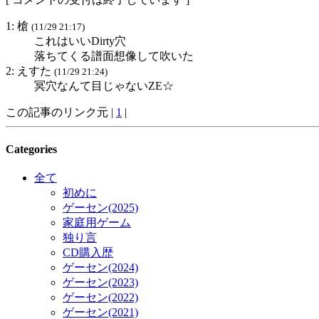
1: 槍
(11/29 21:17)
これはいいDirty穴
落ちてくる譜面想像して吹いた
2: えすた
(11/29 21:24)
冥穴なんて目じゃないZE☆
この記事のリンク元 |
1
|
Categories
全て
初めに
ゲーセン(2025)
家庭用ゲーム
独り言
CD購入歴
ゲーセン(2024)
ゲーセン(2023)
ゲーセン(2022)
ゲーセン(2021)