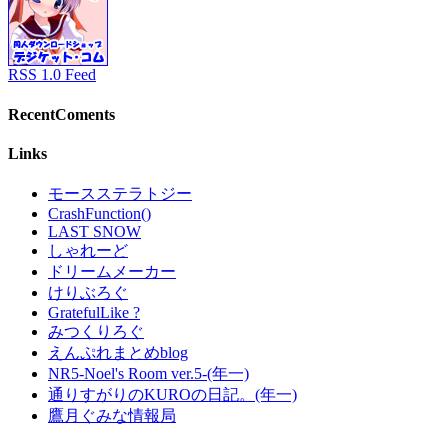
RSS 1.0 Feed
RecentComents
Links
モースステラトジー
CrashFunction()
LAST SNOW
しゃれーど
ドリームメーカー
けりぶろぐ
GratefulLike ?
みつくりろぐ
えんぷれまとめblog
NR5-Noel's Room ver.5-(年一)
通りすがりのKUROの日記。(年一)
鷹月ぐみな情報局