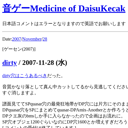
音ゲーMedicine of DaisuKecak
日本語コメントはエラーとなりますので英語でお願いします
Date:
2007
/
November
/
28
[ゲーセン(2007)]
dirty
/
2007-11-28 (水)
dirty穴はこうあるべき
だった。
音質かなり落として真ん中カットしてるから見逃してくださいｺ
すぐ消しますよ。
譜面見ててSPquasar穴の最発狂地帯がDP穴には片方にそ
DPquasar穴をSPにまとめてquasar-DPAmix-Anotherとか
DPクエ灰のbmsしか手に入らなかったので企画はお流れに。
SP穴オブジェ1200ぐらいなのにDP穴1600とか増えすぎだろ
[ コメントの受付は終了しています ]