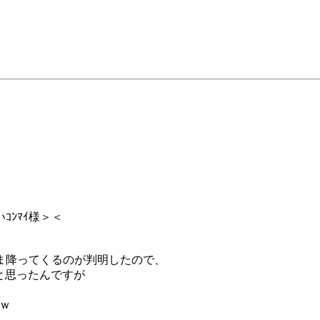
ﾝﾏｲ様＞＜
のまま降ってくるのが判明したので、
作ろうと思ったんですが
うｗ