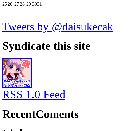
25
26
27
28
29
30
31
Tweets by @daisukecak
Syndicate this site
RSS 1.0 Feed
RecentComents