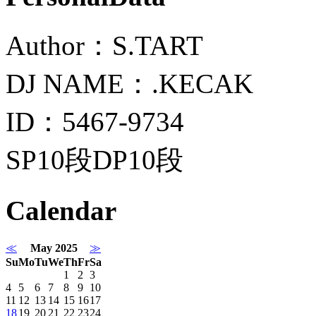
Author：S.TART
DJ NAME：.KECAK
ID：5467-9734
SP10段DP10段
Calendar
≪
May 2025
≫
Su
Mo
Tu
We
Th
Fr
Sa
1
2
3
4
5
6
7
8
9
10
11
12
13
14
15
16
17
18
19
20
21
22
23
24