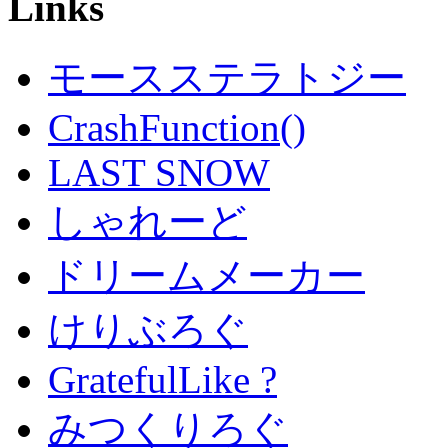
Links
モースステラトジー
CrashFunction()
LAST SNOW
しゃれーど
ドリームメーカー
けりぶろぐ
GratefulLike ?
みつくりろぐ