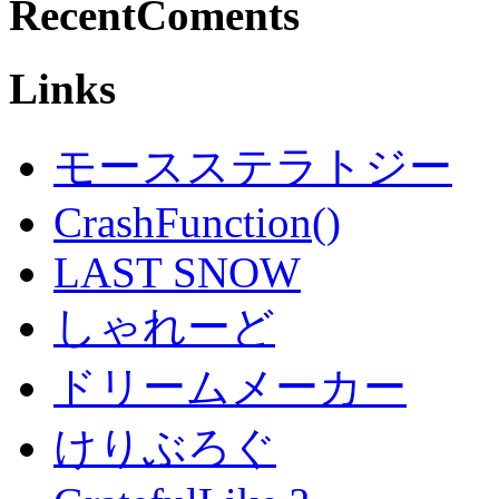
RecentComents
Links
モースステラトジー
CrashFunction()
LAST SNOW
しゃれーど
ドリームメーカー
けりぶろぐ