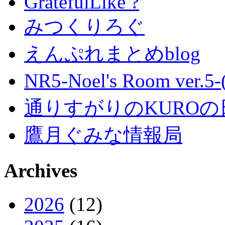
GratefulLike ?
みつくりろぐ
えんぷれまとめblog
NR5-Noel's Room ver.
通りすがりのKUROの
鷹月ぐみな情報局
Archives
2026
(12)