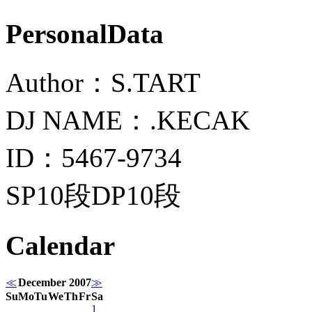
PersonalData
Author：S.TART
DJ NAME：.KECAK
ID：5467-9734
SP10段DP10段
Calendar
≪
December 2007
≫
Su
Mo
Tu
We
Th
Fr
Sa
1