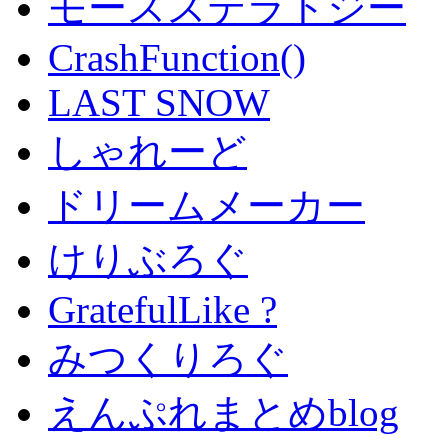
モースステラトジー
CrashFunction()
LAST SNOW
しゃれーど
ドリームメーカー
けりぶろぐ
GratefulLike ?
みつくりろぐ
えんぷれまとめblog