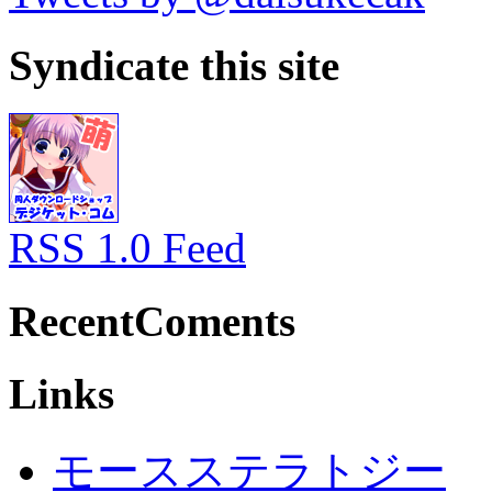
Syndicate this site
RSS 1.0 Feed
RecentComents
Links
モースステラトジー