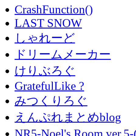
CrashFunction()
LAST SNOW
しゃれーど
ドリームメーカー
けりぶろぐ
GratefulLike ?
みつくりろぐ
えんぷれまとめblog
NR5-Noel's Room ver.