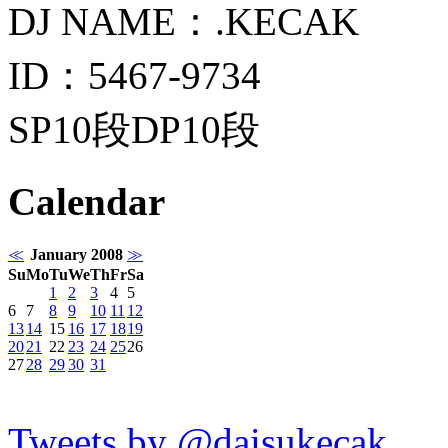
DJ NAME：.KECAK
ID：5467-9734
SP10段DP10段
Calendar
≪
January 2008
≫
Su
Mo
Tu
We
Th
Fr
Sa
1
2
3
4
5
6
7
8
9
10
11
12
13
14
15
16
17
18
19
20
21
22
23
24
25
26
27
28
29
30
31
Tweets by @daisukecak