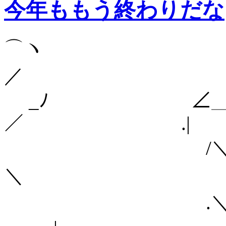
今年ももう終わりだな
⌒ヽ
／
_ﾉ ∠＿__＿
／ .|
/
＼ 
.＼