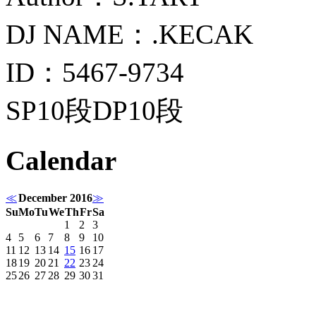
DJ NAME：.KECAK
ID：5467-9734
SP10段DP10段
Calendar
≪
December 2016
≫
Su
Mo
Tu
We
Th
Fr
Sa
1
2
3
4
5
6
7
8
9
10
11
12
13
14
15
16
17
18
19
20
21
22
23
24
25
26
27
28
29
30
31