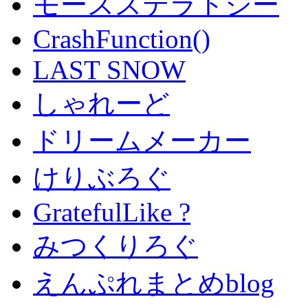
モースステラトジー
CrashFunction()
LAST SNOW
しゃれーど
ドリームメーカー
けりぶろぐ
GratefulLike ?
みつくりろぐ
えんぷれまとめblog