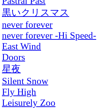
Pastral Past
黒いクリスマス
never forever
never forever -Hi Speed-
East Wind
Doors
星夜
Silent Snow
Fly High
Leisurely Zoo