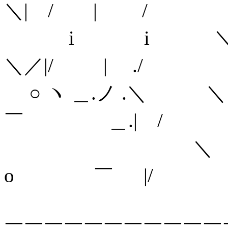
＼| / | /
i i ＼
＼／|/ | ./
○ ヽ ＿.ノ .＼ ＼＼ 
￣ ＿.| /
＼ ＼＼_,. - 
o ￣ |/
＼ ＼＼ '