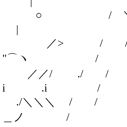
|
○ / 
|
／> / /
"⌒ヽ /
／／/ ./
i .i /
./＼＼＼ / 
＿ノ /