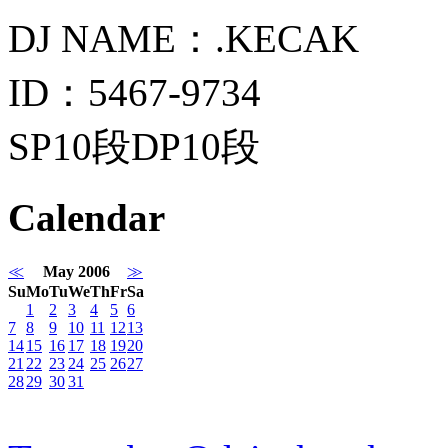
DJ NAME：.KECAK
ID：5467-9734
SP10段DP10段
Calendar
≪
May 2006
≫
Su
Mo
Tu
We
Th
Fr
Sa
1
2
3
4
5
6
7
8
9
10
11
12
13
14
15
16
17
18
19
20
21
22
23
24
25
26
27
28
29
30
31