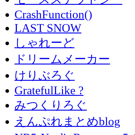
CrashFunction()
LAST SNOW
しゃれーど
ドリームメーカー
けりぶろぐ
GratefulLike ?
みつくりろぐ
えんぷれまとめblog