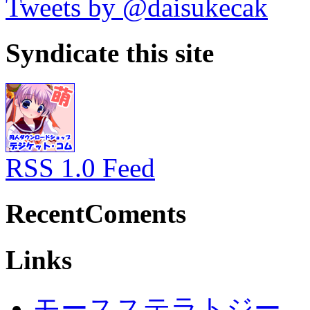
Tweets by @daisukecak
Syndicate this site
RSS 1.0 Feed
RecentComents
Links
モースステラトジー