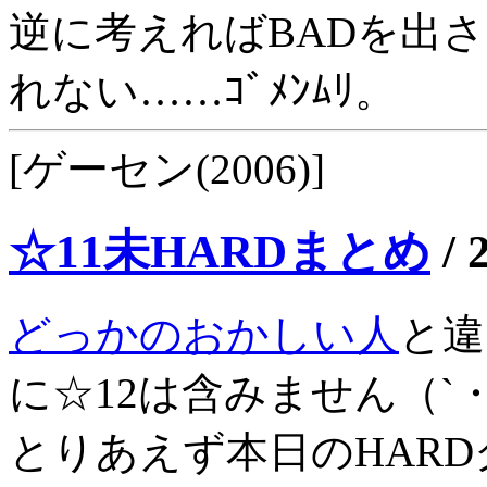
逆に考えればBADを出
れない……ｺﾞﾒﾝﾑﾘ。
[ゲーセン(2006)]
☆11未HARDまとめ
/
どっかのおかしい人
と違
に☆12は含みません（`・
とりあえず本日のHARDク