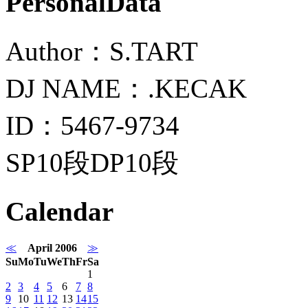
PersonalData
Author：S.TART
DJ NAME：.KECAK
ID：5467-9734
SP10段DP10段
Calendar
≪
April 2006
≫
Su
Mo
Tu
We
Th
Fr
Sa
1
2
3
4
5
6
7
8
9
10
11
12
13
14
15