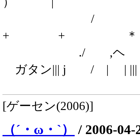
）
/ !
+ + 
./ ,ヘ 
ガタン||| j / | | |||
[ゲーセン(2006)]
（´・ω・`）
/
2006-04-