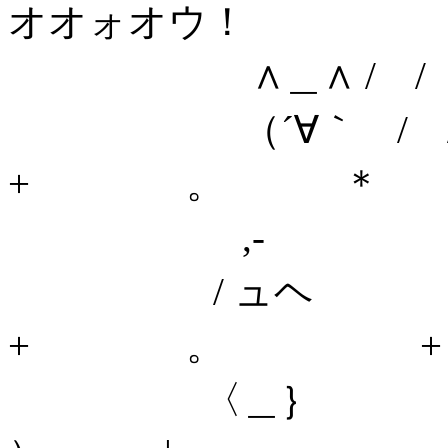
オオォオウ！
∧＿∧ / /
（´∀｀ 
+ 。 ＊
,- 
/ ュヘ 
+ 。 + 
〈＿｝