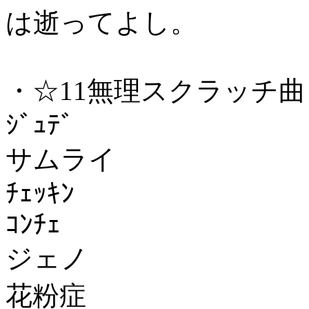
は逝ってよし。
・☆11無理スクラッチ曲
ｼﾞｭﾃﾞ
サムライ
ﾁｪｯｷﾝ
ｺﾝﾁｪ
ジェノ
花粉症