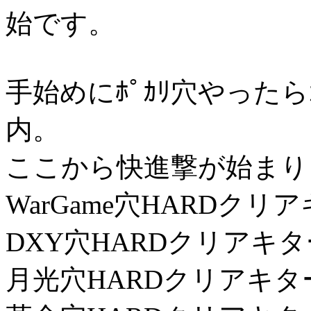
始です。
手始めにﾎﾟｶﾘ穴やったら
内。
ここから快進撃が始まり
WarGame穴HARDクリ
DXY穴HARDクリアキタ
月光穴HARDクリアキタ