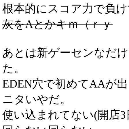
根本的にスコア力で負け
灰をAとかキｍ（ｒｙ
あとは新ゲーセンなだけ
た。
EDEN穴で初めてAAが出
ニタいやだ。
使い込まれてない(開店