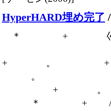
HyperHARD埋め完了
＊ + 巛 
〒
+ 。 
。
+ 。 |
＊ + / /