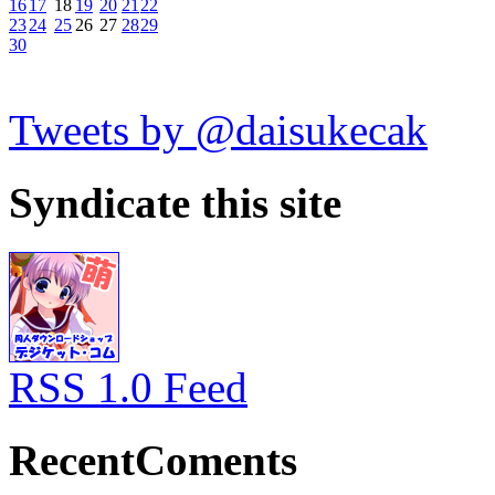
16
17
18
19
20
21
22
23
24
25
26
27
28
29
30
Tweets by @daisukecak
Syndicate this site
RSS 1.0 Feed
RecentComents