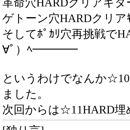
革命穴HARDクリアキタ
ゲトーン穴HARDクリア
そしてﾎﾟｶﾘ穴再挑戦でH
∀ﾟ）ﾍ━━━━
というわけでなんか☆10
ました。
次回からは☆11HARD