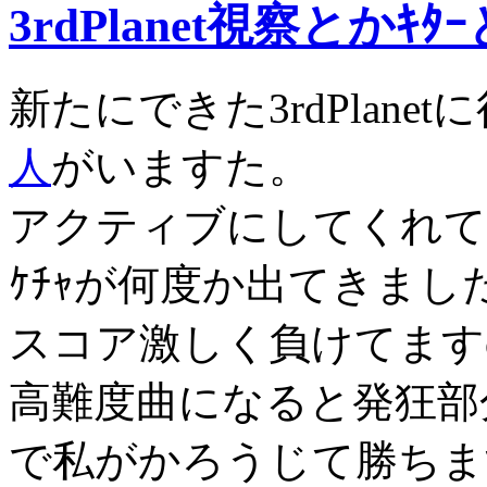
3rdPlanet視察とかｷﾀ
新たにできた3rdPlane
人
がいますた。
アクティブにしてくれて
ｹﾁｬが何度か出てきまし
スコア激しく負けてますo
高難度曲になると発狂部
で私がかろうじて勝ちま