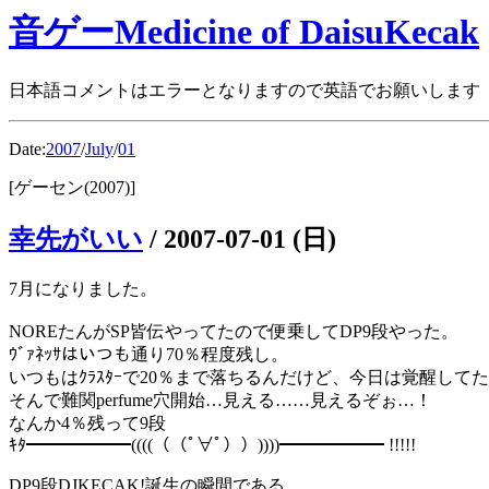
音ゲーMedicine of DaisuKecak
日本語コメントはエラーとなりますので英語でお願いします
Date:
2007
/
July
/
01
[ゲーセン(2007)]
幸先がいい
/
2007-07-01 (日)
7月になりました。
NOREたんがSP皆伝やってたので便乗してDP9段やった。
ｳﾞｧﾈｯｻはいつも通り70％程度残し。
いつもはｸﾗｽﾀｰで20％まで落ちるんだけど、今日は覚醒して
そんで難関perfume穴開始…見える……見えるぞぉ…！
なんか4％残って9段
ｷﾀ━━━━━━((((（（ﾟ∀ﾟ））))))━━━━━━ !!!!!
DP9段DJKECAK!誕生の瞬間である。