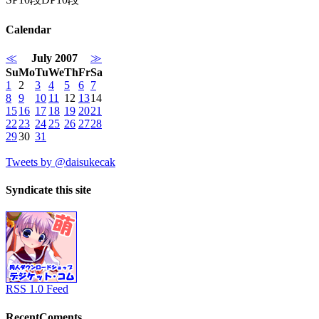
Calendar
≪
July 2007
≫
Su
Mo
Tu
We
Th
Fr
Sa
1
2
3
4
5
6
7
8
9
10
11
12
13
14
15
16
17
18
19
20
21
22
23
24
25
26
27
28
29
30
31
Tweets by @daisukecak
Syndicate this site
RSS 1.0 Feed
RecentComents