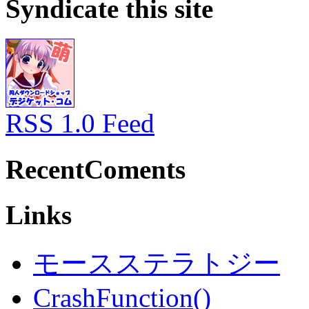
Syndicate this site
RSS 1.0 Feed
RecentComents
Links
モースステラトジー
CrashFunction()