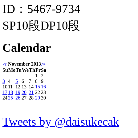
ID：5467-9734
SP10段DP10段
Calendar
≪
November 2013
≫
Su
Mo
Tu
We
Th
Fr
Sa
1
2
3
4
5
6
7
8
9
10
11
12
13
14
15
16
17
18
19
20
21
22
23
24
25
26
27
28
29
30
Tweets by @daisukecak