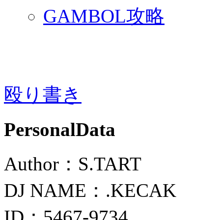
GAMBOL攻略
殴り書き
PersonalData
Author：S.TART
DJ NAME：.KECAK
ID：5467-9734