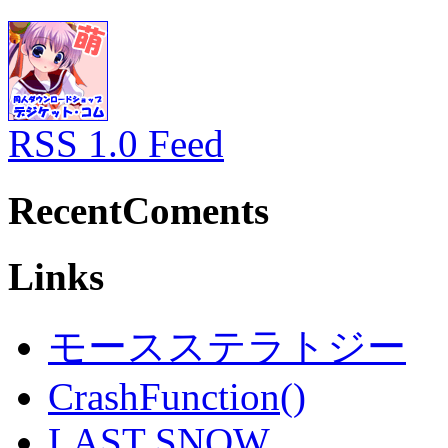
RSS 1.0 Feed
RecentComents
Links
モースステラトジー
CrashFunction()
LAST SNOW