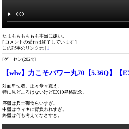
たまもももももも本当に嫌い。
[ コメントの受付は終了しています ]
この記事のリンク元 |
1
|
[ゲーセン(2024)]
【wlw】力こそパワー丸70【5.36Q】【E
対面卑怯者。正々堂々戦え。
特に見どころはないけどEX10昇格記念。
序盤は兵士弾食らいすぎ。
中盤はウィキに背負われすぎ。
終盤は何も考えてなさすぎ。