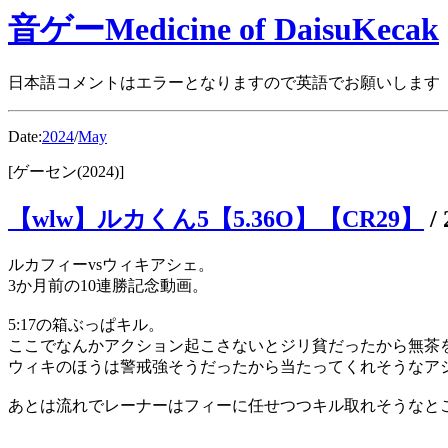
音ゲーMedicine of DaisuKecak
日本語コメントはエラーとなりますので英語でお願いします
Date:
2024
/
May
[ゲーセン(2024)]
【wlw】ルカくん5【5.36O】【CR29】
/
ルカフィーvsウィキアシェ。
3か月前の10連勝記念動画。
5:17の箱ぶっぱキル。
ここでなんかアクション起こさないとジリ貧だったから無茶
ウィキのほうは警戒強そうだったから当たってくれそうなア
あとは流れでレーナーはフィーに任せつつキル取れそうなと