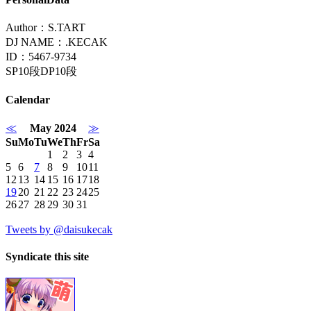
Author：S.TART
DJ NAME：.KECAK
ID：5467-9734
SP10段DP10段
Calendar
≪
May 2024
≫
Su
Mo
Tu
We
Th
Fr
Sa
1
2
3
4
5
6
7
8
9
10
11
12
13
14
15
16
17
18
19
20
21
22
23
24
25
26
27
28
29
30
31
Tweets by @daisukecak
Syndicate this site