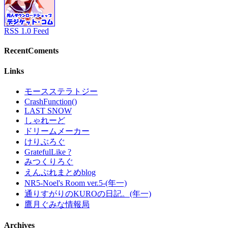
RSS 1.0 Feed
RecentComents
Links
モースステラトジー
CrashFunction()
LAST SNOW
しゃれーど
ドリームメーカー
けりぶろぐ
GratefulLike ?
みつくりろぐ
えんぷれまとめblog
NR5-Noel's Room ver.5-(年一)
通りすがりのKUROの日記。(年一)
鷹月ぐみな情報局
Archives