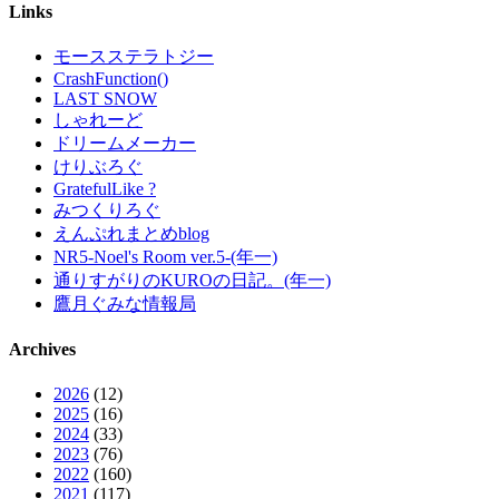
Links
モースステラトジー
CrashFunction()
LAST SNOW
しゃれーど
ドリームメーカー
けりぶろぐ
GratefulLike ?
みつくりろぐ
えんぷれまとめblog
NR5-Noel's Room ver.5-(年一)
通りすがりのKUROの日記。(年一)
鷹月ぐみな情報局
Archives
2026
(12)
2025
(16)
2024
(33)
2023
(76)
2022
(160)
2021
(117)