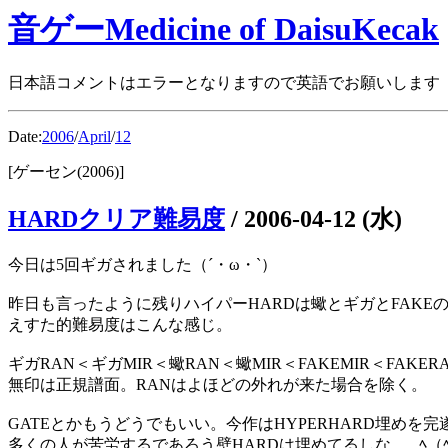
音ゲーMedicine of DaisuKecak
日本語コメントはエラーとなりますので英語でお願いします
Date:
2006
/
April
/
12
[ゲーセン(2006)]
HARDクリア難易度
/
2006-04-12 (水)
今日は5回ギガされました（´・ω・`）
昨日も言ったように残りハイパーHARDは蠍とギガとFAKEの1
えすた的難易度はこんな感じ。
ギガRAN＜ギガMIR＜蠍RAN＜蠍MIR＜FAKEMIR＜FAKE
無印は正規譜面。RANはよほどの外れが来た場合を除く。
GATEとかもうどうでもいい。今作はHYPERHARD埋めを完
多くの人が苦労するであろう壁HARDは埋めてるしな ...ﾍ（ﾍﾟ