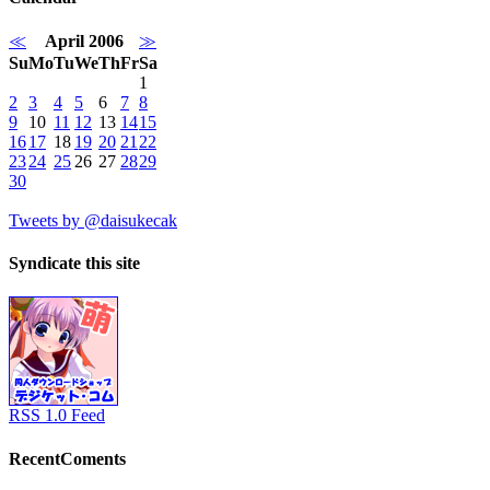
≪
April 2006
≫
Su
Mo
Tu
We
Th
Fr
Sa
1
2
3
4
5
6
7
8
9
10
11
12
13
14
15
16
17
18
19
20
21
22
23
24
25
26
27
28
29
30
Tweets by @daisukecak
Syndicate this site
RSS 1.0 Feed
RecentComents