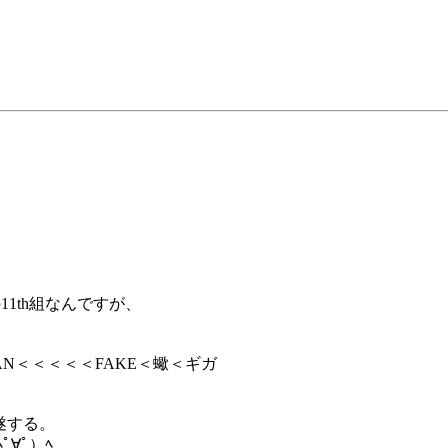
1th組なんですが、
RAN＜＜＜＜＜FAKE＜蠍＜ギガ
遂する。
∀ﾟ）ﾍ