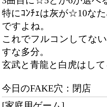
3曲目に☆5とか6が選
特にｺﾝﾁｪは灰が☆10
ですよね。
これでフルコンしてない
すな多分。
玄武と青龍と白虎はして
今日のFAKE穴：閉店
[家庭用ゲーム]