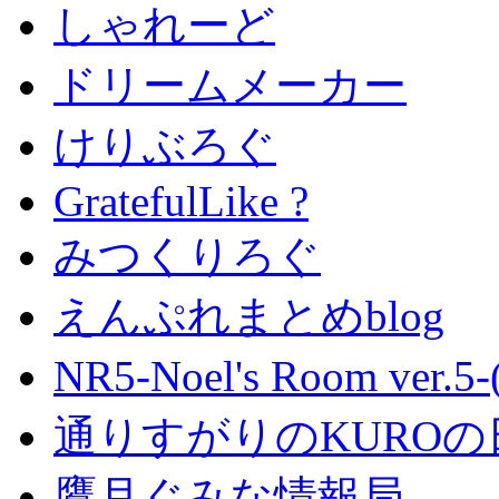
しゃれーど
ドリームメーカー
けりぶろぐ
GratefulLike ?
みつくりろぐ
えんぷれまとめblog
NR5-Noel's Room ver.
通りすがりのKUROの
鷹月ぐみな情報局