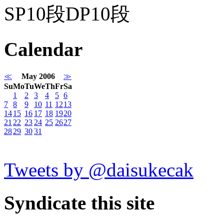
SP10段DP10段
Calendar
≪
May 2006
≫
Su
Mo
Tu
We
Th
Fr
Sa
1
2
3
4
5
6
7
8
9
10
11
12
13
14
15
16
17
18
19
20
21
22
23
24
25
26
27
28
29
30
31
Tweets by @daisukecak
Syndicate this site