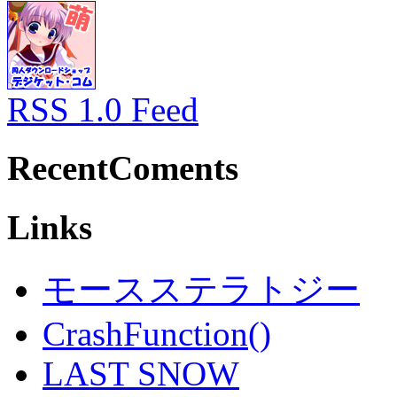
RSS 1.0 Feed
RecentComents
Links
モースステラトジー
CrashFunction()
LAST SNOW