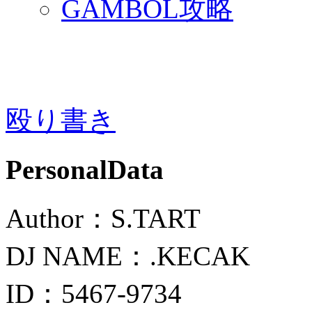
GAMBOL攻略
殴り書き
PersonalData
Author：S.TART
DJ NAME：.KECAK
ID：5467-9734