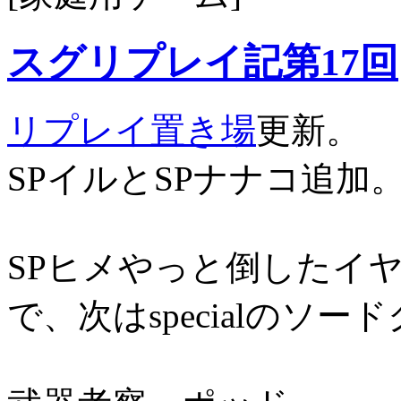
スグリプレイ記第17回
リプレイ置き場
更新。
SPイルとSPナナコ追加
SPヒメやっと倒したイ
で、次はspecialのソ