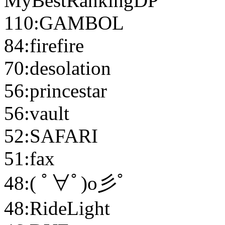
MyBestRankingDP
110:GAMBOL
84:firefire
70:desolation
56:princestar
56:vault
52:SAFARI
51:fax
48:( ﾟ∀ﾟ)o彡ﾟ
48:RideLight