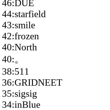
46:DUE
44:starfield
43:smile
42:frozen
40:North
40:。
38:511
36:GRIDNEET
35:sigsig
34:inBlue