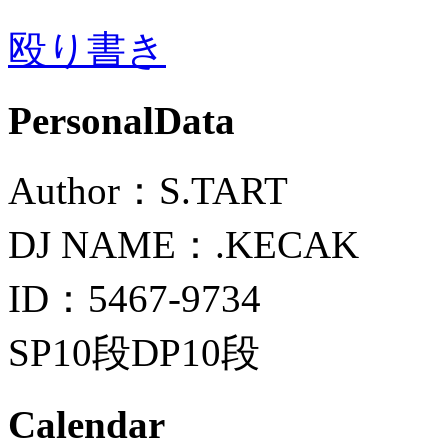
殴り書き
PersonalData
Author：S.TART
DJ NAME：.KECAK
ID：5467-9734
SP10段DP10段
Calendar