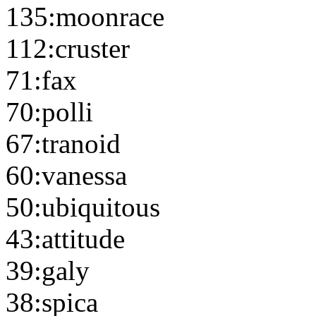
135:moonrace
112:cruster
71:fax
70:polli
67:tranoid
60:vanessa
50:ubiquitous
43:attitude
39:galy
38:spica