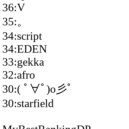
36:V
35:。
34:script
34:EDEN
33:gekka
32:afro
30:( ﾟ∀ﾟ)o彡ﾟ
30:starfield