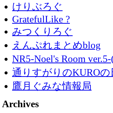
けりぶろぐ
GratefulLike ?
みつくりろぐ
えんぷれまとめblog
NR5-Noel's Room ver.
通りすがりのKUROの
鷹月ぐみな情報局
Archives