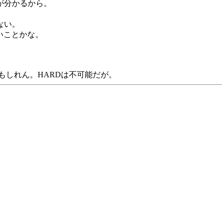
が分かるから。
ない。
いことかな。
かもしれん。HARDは不可能だが。