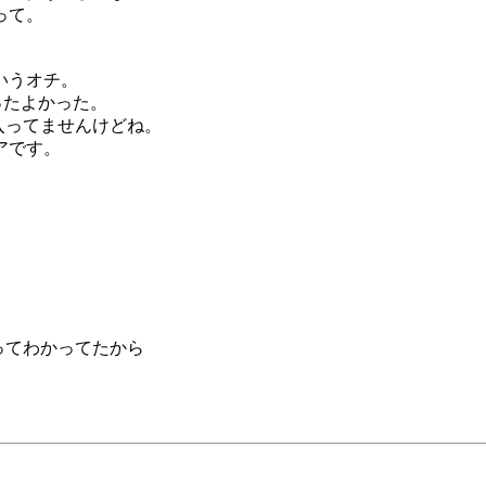
って。
いうオチ。
ったよかった。
コアは入ってませんけどね。
アです。
ってわかってたから
。