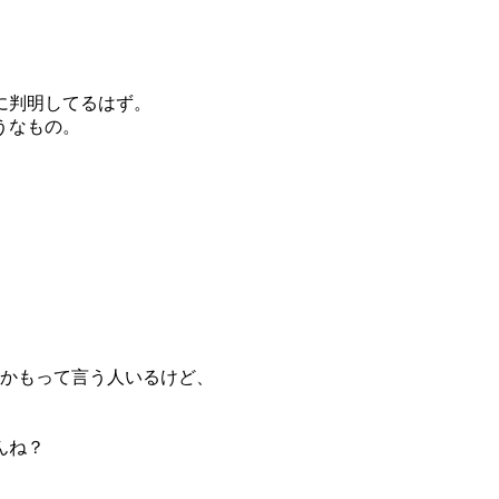
に判明してるはず。
うなもの。
るかもって言う人いるけど、
んね？