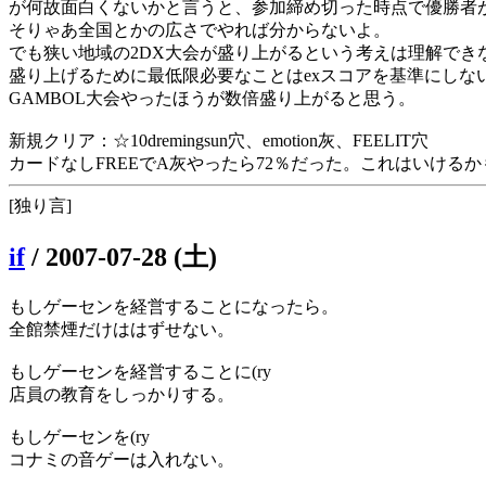
が何故面白くないかと言うと、参加締め切った時点で優勝者
そりゃあ全国とかの広さでやれば分からないよ。
でも狭い地域の2DX大会が盛り上がるという考えは理解でき
盛り上げるために最低限必要なことはexスコアを基準にしな
GAMBOL大会やったほうが数倍盛り上がると思う。
新規クリア：☆10dremingsun穴、emotion灰、FEELIT穴
カードなしFREEでA灰やったら72％だった。これはいける
[独り言]
if
/
2007-07-28 (土)
もしゲーセンを経営することになったら。
全館禁煙だけははずせない。
もしゲーセンを経営することに(ry
店員の教育をしっかりする。
もしゲーセンを(ry
コナミの音ゲーは入れない。