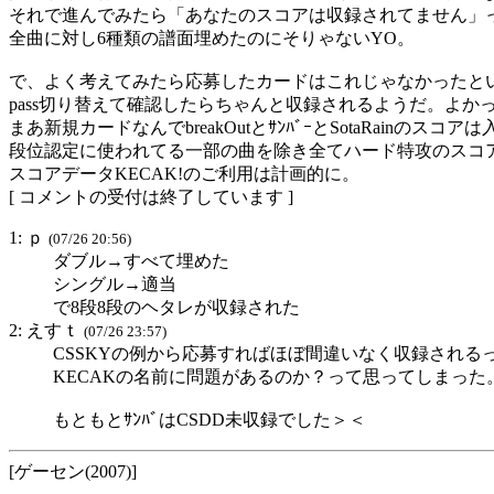
それで進んでみたら「あなたのスコアは収録されてません」
全曲に対し6種類の譜面埋めたのにそりゃないYO。
で、よく考えてみたら応募したカードはこれじゃなかったと
pass切り替えて確認したらちゃんと収録されるようだ。よか
まあ新規カードなんでbreakOutとｻﾝﾊﾞｰとSotaRainのス
段位認定に使われてる一部の曲を除き全てハード特攻のスコ
スコアデータKECAK!のご利用は計画的に。
[ コメントの受付は終了しています ]
1: ｐ
(07/26 20:56)
ダブル→すべて埋めた
シングル→適当
で8段8段のヘタレが収録された
2: えすｔ
(07/26 23:57)
CSSKYの例から応募すればほぼ間違いなく収録される
KECAKの名前に問題があるのか？って思ってしまった
もともとｻﾝﾊﾞはCSDD未収録でした＞＜
[ゲーセン(2007)]