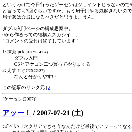
というわけで今日行ったゲーセンはジョイントじゃないのでS
と言っても7回ぐらいですか。もう扇子はやる気起きないので
扇子灰は☆12になるべきだと思うよ、うん。
ダブル入門ページの構成思案中。
0から作るっての結構ムズカシイ…。
[ コメントの受付は終了しています ]
1: 抹茶.pck
(07/25 14:04)
ダブル入門
CSとアケコン二つ買ってやりまくる
2: えすｔ
(07/25 22:27)
なんと分かりやすい
この記事のリンク元 |
2
|
[ゲーセン(2007)]
アッー！
/
2007-07-21 (土)
ﾗｽﾞﾍﾞﾘﾊｰﾄ穴クリアできそうなんだけど最後でアッーってな