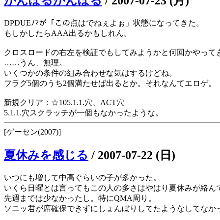
がんぼるがんぼる
/
2007-07-23 (月)
DPDUEﾉﾏが「この点はでねぇよぉ」状態になってきた。
もしかしたらAAA出るかもしれん。
クロスロードの右左を検証でもしてみようかと何回かやって
……うん、無理。
いくつかの条件の組み合わせな気はするけどね。
フラグ5個のうち2個満たせば出るとか。それなんてエロゲ。
新規クリア：☆105.1.1.穴、ACT穴
5.1.1.穴スクラッチが一個もなかったような。
[ゲーセン(2007)]
夏休みを感じる
/
2007-07-22 (日)
いつにも増して中高ぐらいの子が多かった。
いくら日曜とは言ってもこの人の多さはやはり夏休みが絡ん
先週までは少なかったし。特にQMA周り。
ソニッ君が席確保できずにしょんぼりしてたようなしてなか