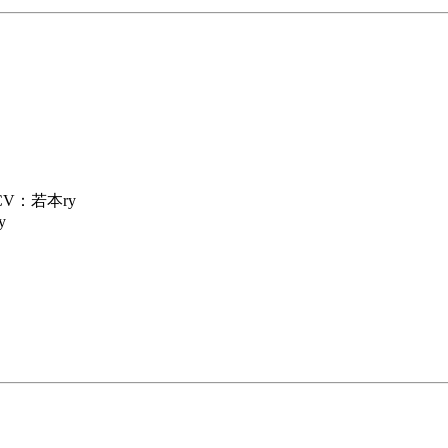
V：若本ry
y