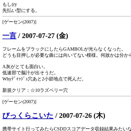
もし(ry
先払い型にする。
[ゲーセン(2007)]
一言
/
2007-07-27 (金)
フレームをブラックにしたらGAMBOLが光らなくなった。
どうも目押しが必要な曲には向いてない模様。何故かは分か
A灰がとても面白い。
低速部で脳汁が出そうだ。
Whyﾃﾞｨｯｼﾞｭ穴あと2小節地点で死んだ。
新規クリア：☆10ラズベリー穴
[ゲーセン(2007)]
びっくらこいた
/
2007-07-26 (木)
携帯サイト行ってみたらCSDDスコアデータ収録結果みたい