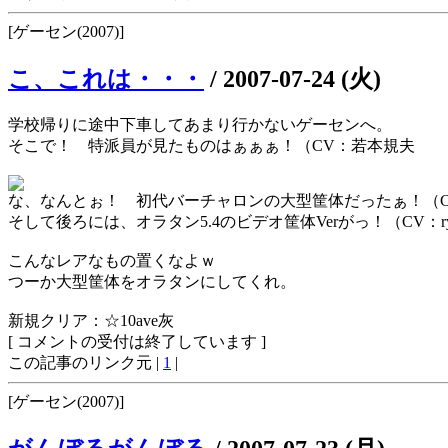
[ゲーセン(2007)]
こ、これは・・・
/
2007-07-24 (火)
学校帰りに途中下車してあまり行かないゲーセンへ。
そこで！ 特派員が見たものはぁぁぁ！（CV：若本規夫
な、なんとぉ！ 初代バーチャロンの大型筐体だったぁ！（C
そして後ろには、オラタン5.4のビデオ筐体Verがっ！（CV：r
こんなレアなもの置くなよｗ
つーか大型筐体をオラタンにしてくれ。
新規クリア：☆10ave灰
[ コメントの受付は終了しています ]
この記事のリンク元 |
1
|
[ゲーセン(2007)]