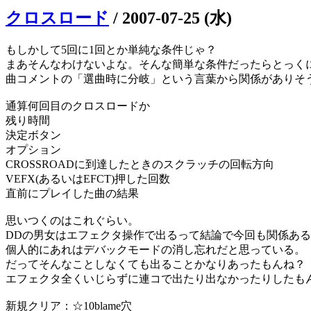
クロスロード
/
2007-07-25 (水)
もしかして5回に1回とか単純な条件じゃ？
まあそんなわけないよな。そんな簡単な条件だったらとっく
曲コメントの「選曲時に分岐」という言葉から関係がありそ
通算何回目のクロスロードか
残り時間
決定ボタン
オプション
CROSSROADに到達したときのスクラッチの回転方向
VEFX(あるいはEFCT)押した回数
直前にプレイした曲の結果
思いつくのはこれぐらい。
DDの男女はエフェクタ操作で出るって結論で今回も関係あ
個人的にあれはデバックモードの消し忘れだと思っている。
だってそんなことしなくても出ることかなりあったもんね？
エフェクタ全くいじらずに連コで出たり出なかったりしたも
新規クリア：☆10blame穴