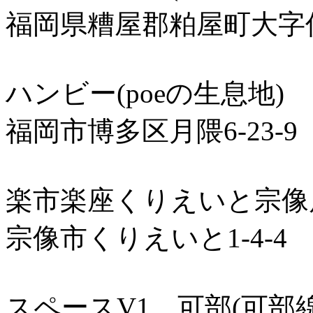
福岡県糟屋郡粕屋町大字仲原
ハンビー(poeの生息地)
福岡市博多区月隈6-23-9
楽市楽座くりえいと宗像店
宗像市くりえいと1-4-4
スペースV1 可部(可