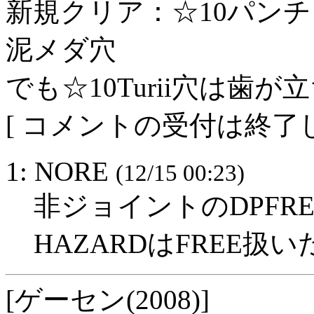
新規クリア：☆10パンチラ
泥メダ穴
でも☆10Turii穴は歯が立
[ コメントの受付は終了し
1: NORE
(12/15 00:23)
非ジョイントのDPFR
HAZARDはFREE扱
[ゲーセン(2008)]