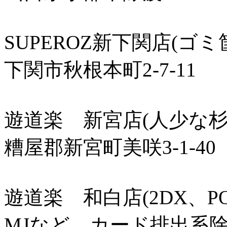
SUPEROZ新下関店(ゴミ
下関市秋根本町2-7-11
遊道楽 新宮店(人少な杉
糟屋郡新宮町美咲3-1-40
遊道楽 和白店(2DX、PO
MJなど カード排出系除く