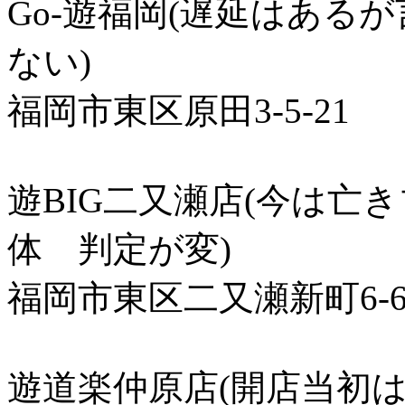
Go-遊福岡(遅延はある
ない)
福岡市東区原田3-5-21
遊BIG二又瀬店(今は亡
体 判定が変)
福岡市東区二又瀬新町6-
遊道楽仲原店(開店当初