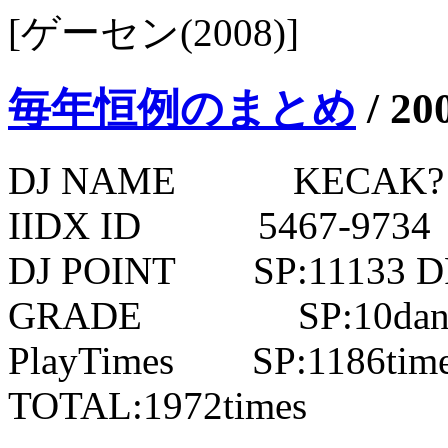
[ゲーセン(2008)]
毎年恒例のまとめ
/
20
DJ NAME KECAK?
IIDX ID 5467-9734
DJ POINT SP:11133 DP
GRADE SP:10dan D
PlayTimes SP:1186times
TOTAL:1972times