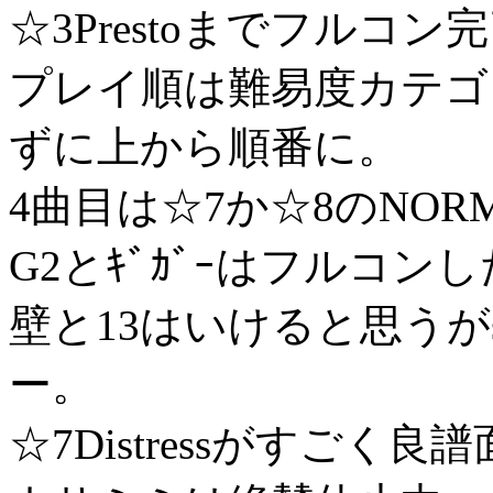
☆3Prestoまでフルコン
プレイ順は難易度カテゴ
ずに上から順番に。
4曲目は☆7か☆8のNOR
G2とｷﾞｶﾞｰはフルコンし
壁と13はいけると思うがs
ー。
☆7Distressがすごく