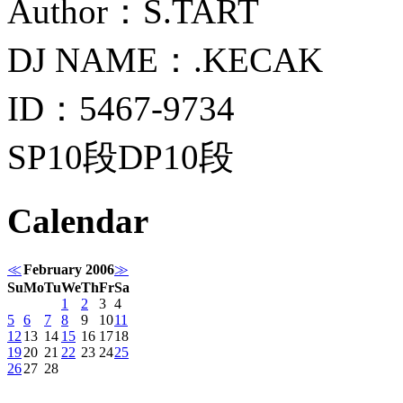
Author：S.TART
DJ NAME：.KECAK
ID：5467-9734
SP10段DP10段
Calendar
≪
February 2006
≫
Su
Mo
Tu
We
Th
Fr
Sa
1
2
3
4
5
6
7
8
9
10
11
12
13
14
15
16
17
18
19
20
21
22
23
24
25
26
27
28