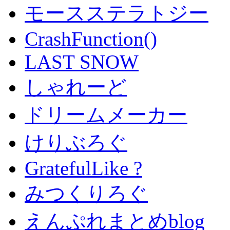
モースステラトジー
CrashFunction()
LAST SNOW
しゃれーど
ドリームメーカー
けりぶろぐ
GratefulLike ?
みつくりろぐ
えんぷれまとめblog