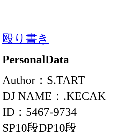
殴り書き
PersonalData
Author：S.TART
DJ NAME：.KECAK
ID：5467-9734
SP10段DP10段