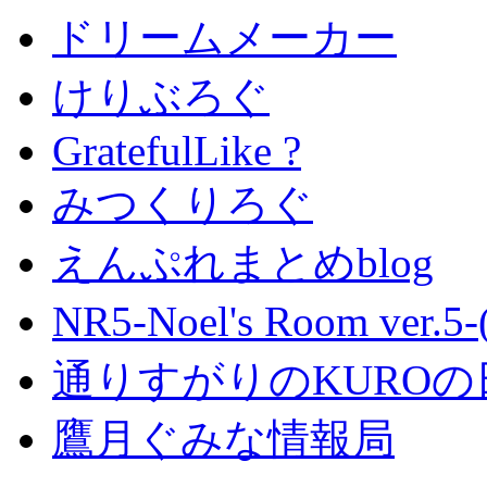
ドリームメーカー
けりぶろぐ
GratefulLike ?
みつくりろぐ
えんぷれまとめblog
NR5-Noel's Room ver.
通りすがりのKUROの
鷹月ぐみな情報局