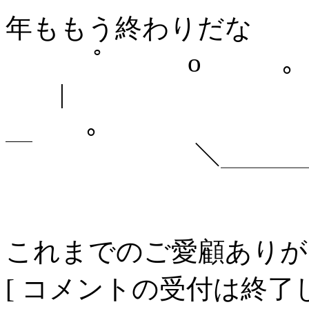
年ももう終わりだな
ﾟ o ｡
|
｡ 
￣ ＼＿＿＿＿＿
これまでのご愛顧ありが
[ コメントの受付は終了し