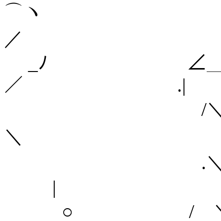
⌒ヽ
／
_ﾉ ∠＿__＿
／ .|
/
＼ 
.＼
|
○ / 