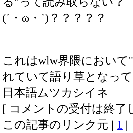
る"って読み取らない？
(´・ω・`)？？？？？
これはwlw界隈において
れていて語り草となって
日本語ムツカシイネ
[ コメントの受付は終了し
この記事のリンク元 |
1
|