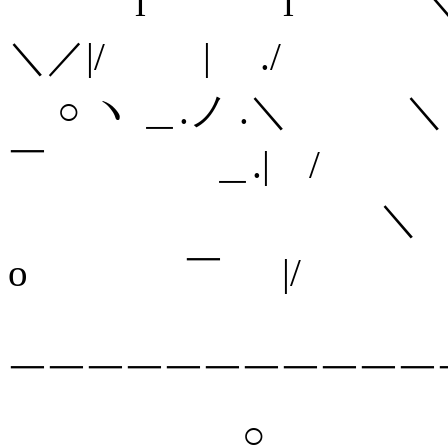
i i ＼
＼／|/ | ./
○ ヽ ＿.ノ .＼ ＼＼ 
￣ ＿.| /
＼ ＼＼_,. - 
o ￣ |/
＼ ＼＼ '
￣￣￣￣￣￣￣￣￣￣￣
○ ＼ ＼＼