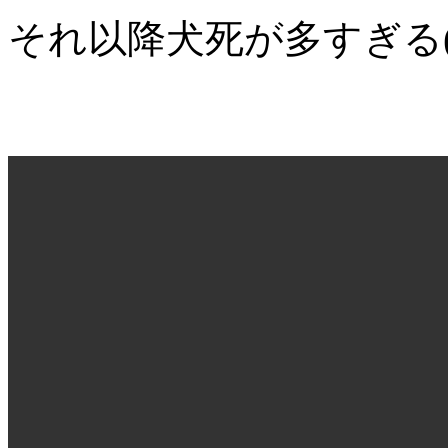
それ以降犬死が多すぎる('