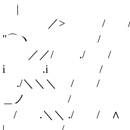
|
／> / /
"⌒ヽ /
／／/ ./
i .i /
./＼＼＼ / 
＿ノ /
/ .＼＼ ./ 
| /