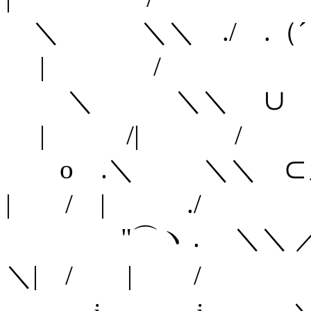
＼ ＼＼ ./ .（
| /
＼ ＼＼ ∪ ノ
| /| /
o .＼ ＼＼
| / | ./
"⌒ヽ . 
＼| / | /