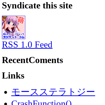
Syndicate this site
RSS 1.0 Feed
RecentComents
Links
モースステラトジー
CrashFunction()