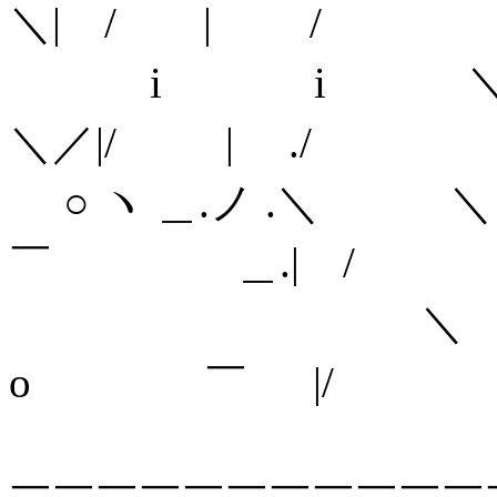
＼| / | /
i i ＼
＼／|/ | ./
○ ヽ ＿.ノ .＼ ＼＼ 
￣ ＿.| /
＼ ＼＼_,. - 
o ￣ |/
＼ ＼＼ '