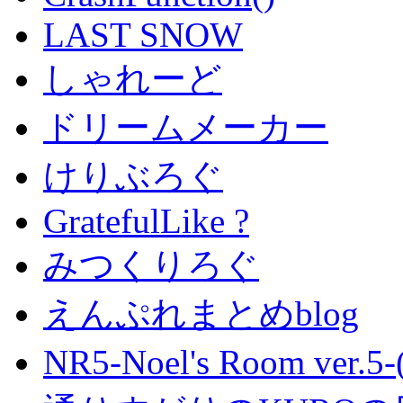
LAST SNOW
しゃれーど
ドリームメーカー
けりぶろぐ
GratefulLike ?
みつくりろぐ
えんぷれまとめblog
NR5-Noel's Room ver.