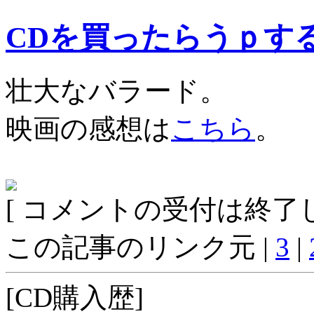
CDを買ったらうｐす
壮大なバラード。
映画の感想は
こちら
。
[ コメントの受付は終了し
この記事のリンク元 |
3
|
[CD購入歴]