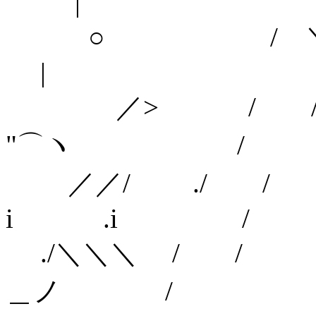
|
○ / 
|
／> / /
"⌒ヽ /
／／/ ./
i .i /
./＼＼＼ / 
＿ノ /