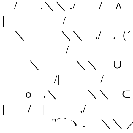
/ .＼＼ ./ 
| /
＼ ＼＼ ./ .（
| /
＼ ＼＼ ∪ ノ
| /| /
o .＼ ＼＼
| / | ./
"⌒ヽ . 