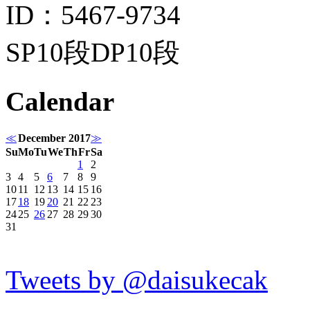
ID：5467-9734
SP10段DP10段
Calendar
≪
December 2017
≫
Su
Mo
Tu
We
Th
Fr
Sa
1
2
3
4
5
6
7
8
9
10
11
12
13
14
15
16
17
18
19
20
21
22
23
24
25
26
27
28
29
30
31
Tweets by @daisukecak