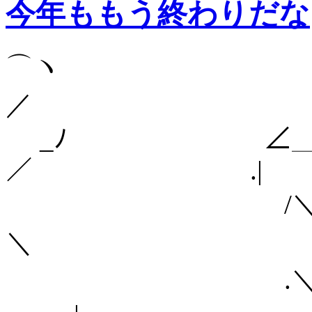
今年ももう終わりだな
⌒ヽ
／
_ﾉ ∠＿__＿
／ .|
/
＼ 
.＼