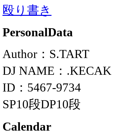
殴り書き
PersonalData
Author：S.TART
DJ NAME：.KECAK
ID：5467-9734
SP10段DP10段
Calendar