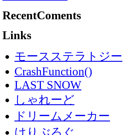
RecentComents
Links
モースステラトジー
CrashFunction()
LAST SNOW
しゃれーど
ドリームメーカー
けりぶろぐ