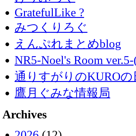
GratefulLike ?
みつくりろぐ
えんぷれまとめblog
NR5-Noel's Room ver.
通りすがりのKUROの
鷹月ぐみな情報局
Archives
2026
(12)