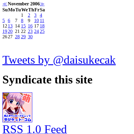
≪
November 2006
≫
Su
Mo
Tu
We
Th
Fr
Sa
1
2
3
4
5
6
7
8
9
10
11
12
13
14
15
16
17
18
19
20
21
22
23
24
25
26
27
28
29
30
Tweets by @daisukecak
Syndicate this site
RSS 1.0 Feed