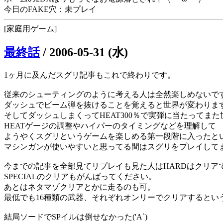
今日のFAKE穴：未プレイ
[家庭用ゲーム]
最終話
/
2006-05-31 (水)
1ヶ月に及んだスグリ記事もこれで終わりです。
従来のシューティングのように考える人は全然楽しめないで
ダッシュでビーム弾を抜けることを覚えると世界が変わりま
そしてダッシュしまくってHEAT300％で実弾に当たってま
HEATゲージの調整やハイパーのタイミングなどを理解して
ようやくスグリというゲームを楽しめる第一段階に入ったと
マシンガンが使いやすいと思ってる間はスグリをプレイして
今までの記事を全部見てリプレイも見た人はHARDはクリア
SPECIALのクリアもがんばってください。
あとはネタマゾクリアとかに走るのも可。
最低でも16種類の武器、それぞれオンリーでクリアするとい
結局ソードでSPイルは倒せなかった('A`)