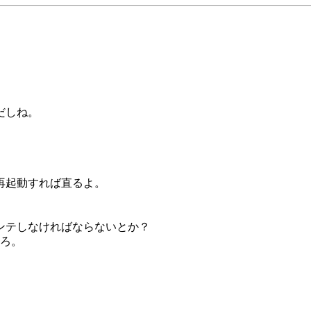
だしね。
再起動すれば直るよ。
ンテしなければならないとか？
だろ。