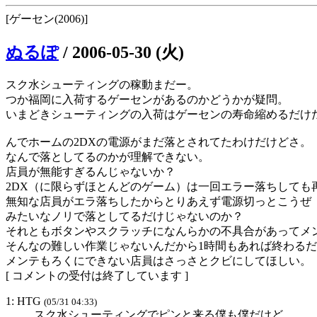
[ゲーセン(2006)]
ぬるぽ
/
2006-05-30 (火)
スク水シューティングの稼動まだー。
つか福岡に入荷するゲーセンがあるのかどうかが疑問。
いまどきシューティングの入荷はゲーセンの寿命縮めるだけ
んでホームの2DXの電源がまだ落とされてたわけだけどさ。
なんで落としてるのかが理解できない。
店員が無能すぎるんじゃないか？
2DX（に限らずほとんどのゲーム）は一回エラー落ちしても
無知な店員がエラ落ちしたからとりあえず電源切っとこうぜ
みたいなノリで落としてるだけじゃないのか？
それともボタンやスクラッチになんらかの不具合があってメ
そんなの難しい作業じゃないんだから1時間もあれば終わる
メンテもろくにできない店員はさっさとクビにしてほしい。
[ コメントの受付は終了しています ]
1: HTG
(05/31 04:33)
スク水シューティングでピンと来る僕も僕だけど