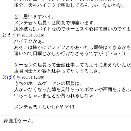
多分、天神ハイテクで稼動してるんじゃ、ないかな。
と、思いますハイ。
メンテ云々店員～は同意で御座います。
所詮彼らはバイトなのでサービスを心得て無いのですよ
2: えすた
(05/31 06:16)
ハイテクかぁ。
あそこは確かにアンデフとかあったし期待はできるかも
遠いので日曜とかしか行けなさそうですが（´・ω・`）
ゲーセンの店員って全然仕事してるように見えないんだ
店員同士とか客と駄弁ってたりするしさ。
3:
ぱくち
(06/01 12:30)
うちのホームゲーセンの店員は、
人がいなくなった隙を見計らってボタンや画面をふきふ
いらっしゃいませとか言われるしなｗ
メンテも悪くないし(･∀･)ｲｲ!!
[家庭用ゲーム]