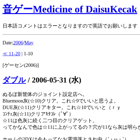
音ゲーMedicine of DaisuKecak
日本語コメントはエラーとなりますので英語でお願いします
Date:
2006
/
May
≪ 11-20
| 1-10
[ゲーセン(2006)]
ダブル
/
2006-05-31 (水)
ぬるぽ新筐体のジョイント設定店へ。
Bluemoon灰(☆10)クリア。これ☆9でいいと思うよ。
DUE灰(☆11)クリアキター。これ☆10でいいと（ｒｙ
ｺﾝﾁｪ灰(☆11)クリアｷﾀｺﾚ（ﾟ∀ﾟ）
☆11は色灰に続く二つ目のクリアゲット。
ってかなんで色は☆11に上がってるの？穴が11なら灰は明らか
ホームの2DXは今もってなお電源落とされ中（´・ω・`）