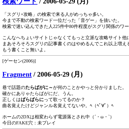
検索ワード
/
2006-05-29 (月)
「スグリ+攻略」の検索で来る人がめっちゃ多い。
今まで不動の検索ワード一位だった「音ゲー」を抜いた。
検索で迷い込んできた人225件中80件程度がスグリ関係のワ
こんなへちょいサイトじゃなくてもっと立派な攻略サイト他
まあそろそろスグリの記事書くのはやめるんでこれ以上増え
もう書くこと無いよ。
[ゲーセン(2006)]
Fragment
/
2006-05-29 (月)
巷で話題の
たらばがに～
が何のことかやっと分かりました。
確かにありゃたらばがにだ、うん。
正しくは
ばらばらに
って歌ってるのか？
曲名覚えたけどジャンル名覚えてないや。ﾍ（ﾍﾟ∀ﾟ）ﾍ
ホームの2DXは相変わらず電源落とされ中（´・ω・`）
今日のFAKE穴：未プレイ