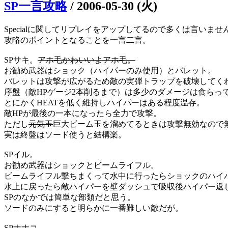
SP一言攻略
/
2006-05-30 (火)
Specialに関してリプレイをアップしてるので多くは言いませ
攻略のポイントとなることを一言二言。
SPサキ。
アホ毛かわいいよアホ毛。
お勧め武器はショック（ハイパーのみ使用）とバレット。
バレットは攻撃が広がるため敵の実弾トラップを破壊してく
序盤（敵HPゲージ2本削るまで）は多少のダメージは食らっ
とにかくHEATを低く維持しハイパーはある程度温存。
敵HPが最後の一本になったら全力で攻撃。
ただし
元気玉
巨大ビーム玉を溜めてるときは攻撃無効なので
実は終盤はソード使うと結構楽。
SPイル。
お勧め武器はショックとビームライフル。
ビームライフル撃ちまくって水中に行ったらショックのハイ
水上に戻ったら敵ハイパーを壁ダッシュで吸収後ハイパー返
SPのなかでは簡単な部類だと思う。
ソードのみにすると明らかに一番難しい敵だが。
SPナナコ。