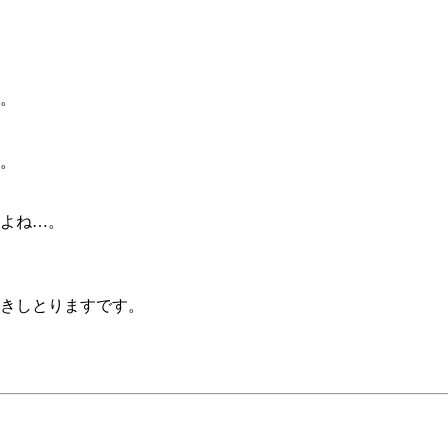
。
。
よね…。
きしとりますです。