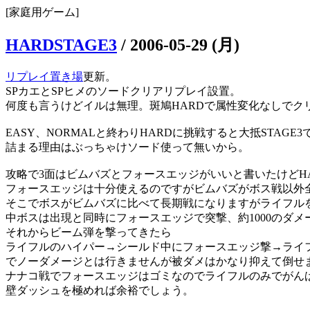
[家庭用ゲーム]
HARDSTAGE3
/
2006-05-29 (月)
リプレイ置き場
更新。
SPカエとSPヒメのソードクリアリプレイ設置。
何度も言うけどイルは無理。斑鳩HARDで属性変化なしでク
EASY、NORMALと終わりHARDに挑戦すると大抵STAGE
詰まる理由はぶっちゃけソード使って無いから。
攻略で3面はビムバズとフォースエッジがいいと書いたけどH
フォースエッジは十分使えるのですがビムバズがボス戦以外
そこでボスがビムバズに比べて長期戦になりますがライフル
中ボスは出現と同時にフォースエッジで突撃、約1000のダメ
それからビーム弾を撃ってきたら
ライフルのハイパー→シールド中にフォースエッジ撃→ライ
でノーダメージとは行きませんが被ダメはかなり抑えて倒せ
ナナコ戦でフォースエッジはゴミなのでライフルのみでがん
壁ダッシュを極めれば余裕でしょう。