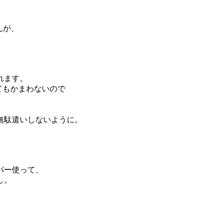
んが、
れます。
てもかまわないので
無駄遣いしないように。
パー使って、
し。