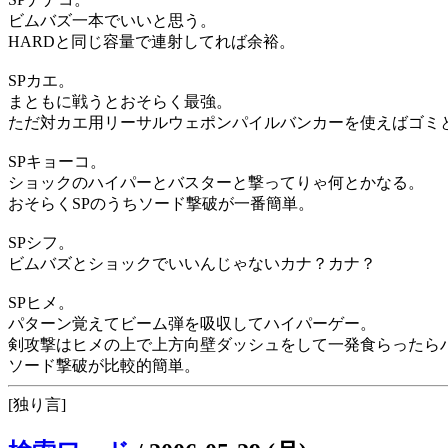
ビムバズ一本でいいと思う。
HARDと同じ容量で連射してれば余裕。
SPカエ。
まともに戦うとおそらく最強。
ただ対カエ用リーサルウェポンパイルバンカーを使えばゴミ
SPキョーコ。
ショックのハイパーとバスターと撃ってりゃ何とかなる。
おそらくSPのうちソード撃破が一番簡単。
SPシフ。
ビムバズとショックでいいんじゃないカナ？カナ？
SPヒメ。
パターン覚えてビーム弾を吸収してハイパーゲー。
剣攻撃はヒメの上で上方向壁ダッシュをして一発食らったら
ソード撃破が比較的簡単。
[独り言]