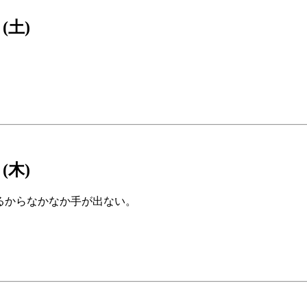
 (土)
 (木)
するからなかなか手が出ない。