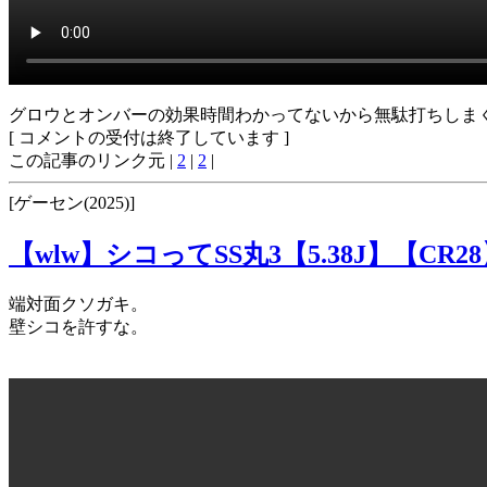
グロウとオンバーの効果時間わかってないから無駄打ちしま
[ コメントの受付は終了しています ]
この記事のリンク元 |
2
|
2
|
[ゲーセン(2025)]
【wlw】シコってSS丸3【5.38J】【CR2
端対面クソガキ。
壁シコを許すな。