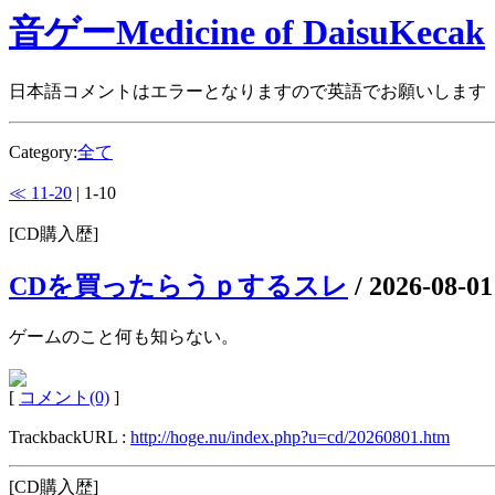
音ゲーMedicine of DaisuKecak
日本語コメントはエラーとなりますので英語でお願いします
Category:
全て
≪ 11-20
| 1-10
[CD購入歴]
CDを買ったらうｐするスレ
/
2026-08-01
ゲームのこと何も知らない。
[
コメント(0)
]
TrackbackURL :
http://hoge.nu/index.php?u=cd/20260801.htm
[CD購入歴]