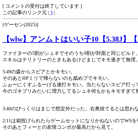
[ コメントの受付は終了しています ]
この記事のリンク元 |
3
|
[ゲーセン(2025)]
【wlw】アンムトはいい子10【5.38J】【
ファイターの5割がシュネでそのうち9割が対面と同じビルド
スキルはテリトリーのときもあるけどまじでキモ過ぎて無理
5:49の森からスピアとかキモい。
そのあとHPミリで帰らないのも舐めプでキモい。
ふぉーにくすふるーげる連打キモい。当たらないスピア打っ
今のゴキブリみたいに増力してるシュネ何もかもキモすぎて
3:40のびっくりはまじで想定外だった。右奥捨てるとは思わ
2:11は箱投げられたらゲームセットになりかねないのでWS
そのあとフィーとの友情コンボが最高だから見て。