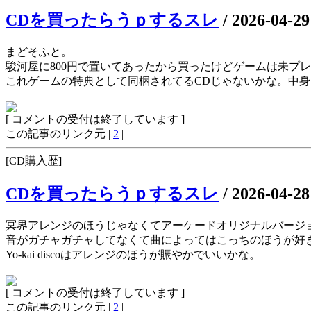
CDを買ったらうｐするスレ
/
2026-04-29
まどそふと。
駿河屋に800円で置いてあったから買ったけどゲームは未プ
これゲームの特典として同梱されてるCDじゃないかな。中
[ コメントの受付は終了しています ]
この記事のリンク元 |
2
|
[CD購入歴]
CDを買ったらうｐするスレ
/
2026-04-28
冥界アレンジのほうじゃなくてアーケードオリジナルバージ
音がガチャガチャしてなくて曲によってはこっちのほうが好
Yo-kai discoはアレンジのほうが賑やかでいいかな。
[ コメントの受付は終了しています ]
この記事のリンク元 |
2
|