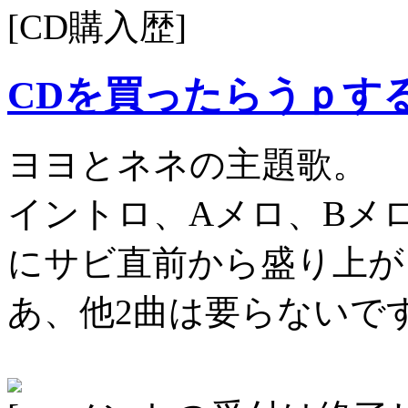
[CD購入歴]
CDを買ったらうｐす
ヨヨとネネの主題歌。
イントロ、Aメロ、Bメ
にサビ直前から盛り上が
あ、他2曲は要らないで