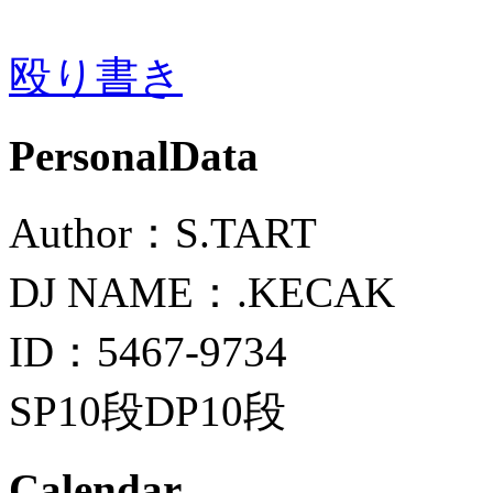
殴り書き
PersonalData
Author：S.TART
DJ NAME：.KECAK
ID：5467-9734
SP10段DP10段
Calendar