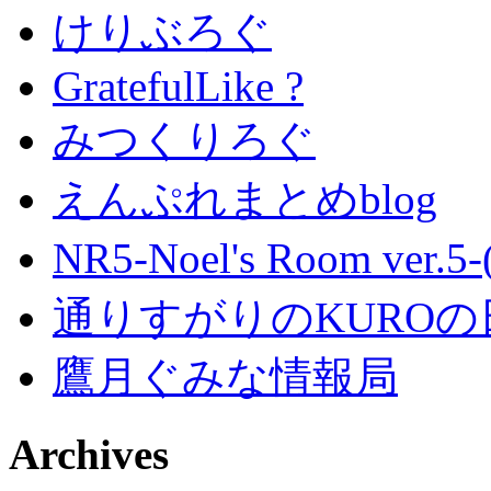
けりぶろぐ
GratefulLike ?
みつくりろぐ
えんぷれまとめblog
NR5-Noel's Room ver.
通りすがりのKUROの
鷹月ぐみな情報局
Archives