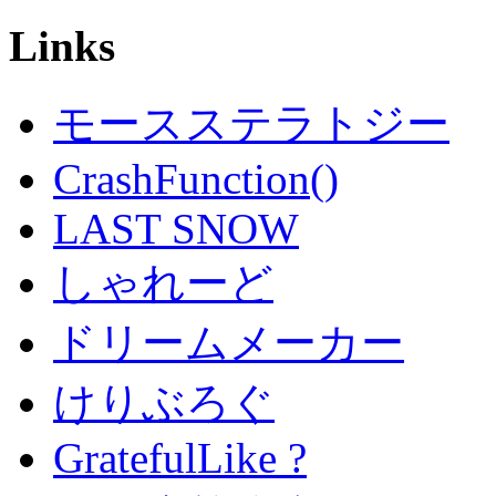
Links
モースステラトジー
CrashFunction()
LAST SNOW
しゃれーど
ドリームメーカー
けりぶろぐ
GratefulLike ?