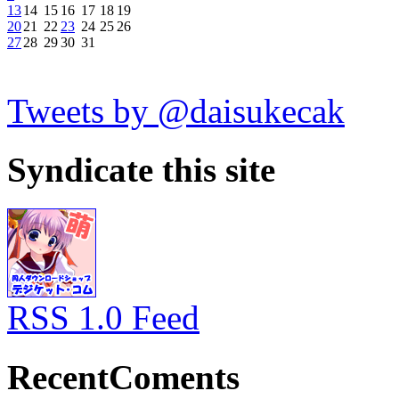
13
14
15
16
17
18
19
20
21
22
23
24
25
26
27
28
29
30
31
Tweets by @daisukecak
Syndicate this site
RSS 1.0 Feed
RecentComents