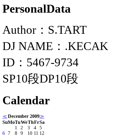
PersonalData
Author：S.TART
DJ NAME：.KECAK
ID：5467-9734
SP10段DP10段
Calendar
≪
December 2009
≫
Su
Mo
Tu
We
Th
Fr
Sa
1
2
3
4
5
6
7
8
9
10
11
12