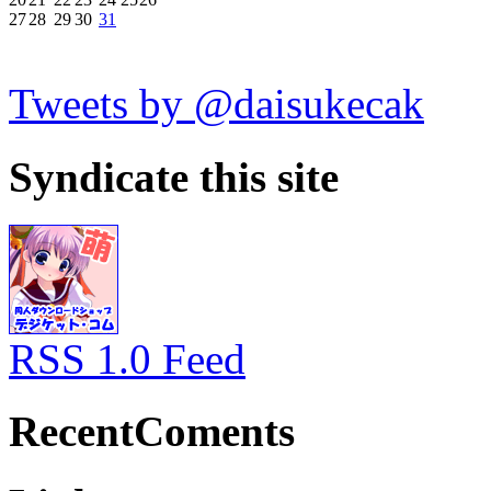
27
28
29
30
31
Tweets by @daisukecak
Syndicate this site
RSS 1.0 Feed
RecentComents