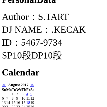
Author：S.TART
DJ NAME：.KECAK
ID：5467-9734
SP10段DP10段
Calendar
≪
August 2017
≫
Su
Mo
Tu
We
Th
Fr
Sa
1
2
3
4
5
6
7
8
9
10
11
12
13
14
15
16
17
18
19
20
21
22
23
24
25
26