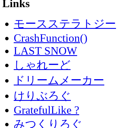
Links
モースステラトジー
CrashFunction()
LAST SNOW
しゃれーど
ドリームメーカー
けりぶろぐ
GratefulLike ?
みつくりろぐ