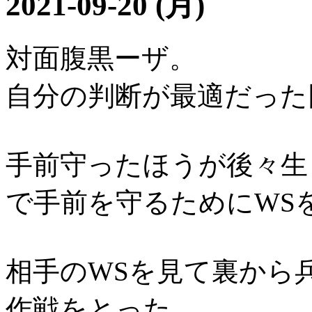
2021-09-20 (月)
対面腹黒ーザ。
自分の判断が最適だった
手前守ったほうが後々生き
で手前を守るためにWS
相手のWSを見て裏から
作戦をとった。