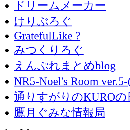
ドリームメーカー
けりぶろぐ
GratefulLike ?
みつくりろぐ
えんぷれまとめblog
NR5-Noel's Room ver.
通りすがりのKUROの
鷹月ぐみな情報局