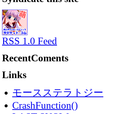
RSS 1.0 Feed
RecentComents
Links
モースステラトジー
CrashFunction()