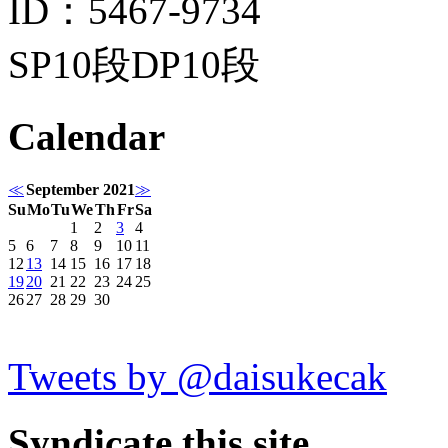
ID：5467-9734
SP10段DP10段
Calendar
≪
September 2021
≫
Su
Mo
Tu
We
Th
Fr
Sa
1
2
3
4
5
6
7
8
9
10
11
12
13
14
15
16
17
18
19
20
21
22
23
24
25
26
27
28
29
30
Tweets by @daisukecak
Syndicate this site