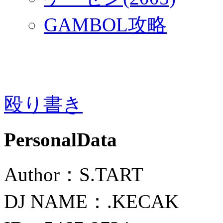
GAMBOL攻略
殴り書き
PersonalData
Author：S.TART
DJ NAME：.KECAK