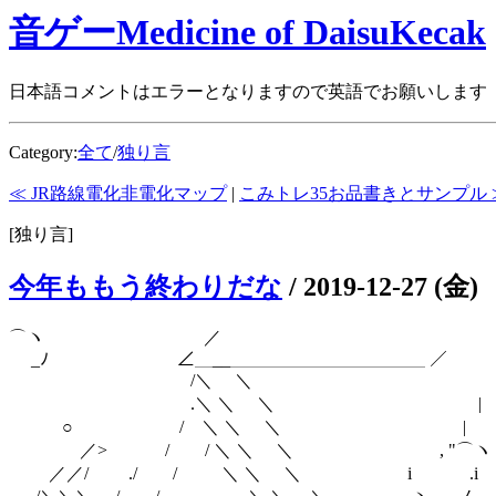
音ゲーMedicine of DaisuKecak
日本語コメントはエラーとなりますので英語でお願いします
Category:
全て
/
独り言
≪ JR路線電化非電化マップ
|
こみトレ35お品書きとサンプル 
[独り言]
今年ももう終わりだな
/
2019-12-27 (金)
⌒ヽ ／ 
_ﾉ ∠＿__＿＿＿＿＿＿＿＿＿＿＿ 
/＼ ＼ 
.＼ ＼ ＼ |
○ / ＼ ＼ ＼ |
／> / / ＼ ＼ ＼ , "
／／/ ./ / ＼ ＼ ＼ i .