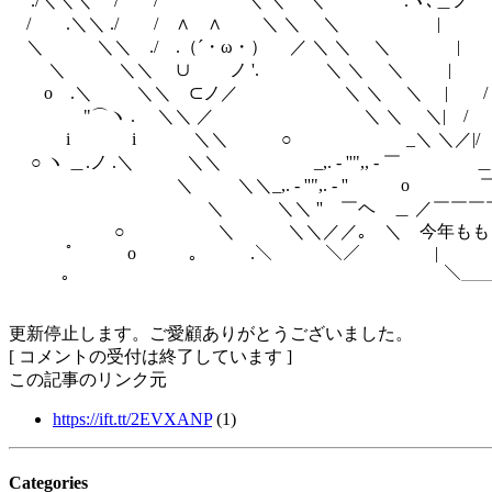
./＼＼＼ / / ＼ ＼ ＼ .ヽ､＿
/ .＼＼ ./ / ∧ ∧ ＼ ＼ ＼ |
＼ ＼＼ ./ .（´・ω・） ／ ＼ ＼ ＼ 
＼ ＼＼ ∪ ノ '. ＼ ＼ ＼ | 
o .＼ ＼＼ ⊂ノ／ ＼ ＼ ＼ | / 
"⌒ヽ . ＼＼ ／ ＼ ＼ ＼| / 
i i ＼＼ ○ _＼ ＼／|/ |
○ ヽ ＿.ノ .＼ ＼＼ _,. - ''",, - ￣ ＿.
＼ ＼＼_,. - ''",. - '' o ￣
＼ ＼＼ '' ￣ヘ ＿ ／￣￣￣￣￣￣
○ ＼ ＼＼／／｡ ＼ 今年ももう終
ﾟ o ｡ .＼ ＼／ |
｡ ￣￣￣ ＼＿＿＿＿＿＿＿
更新停止します。ご愛顧ありがとうございました。
[ コメントの受付は終了しています ]
この記事のリンク元
https://ift.tt/2EVXANP
(1)
Categories