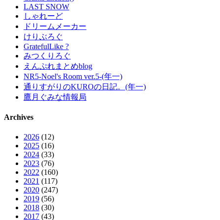
LAST SNOW
しゃれーど
ドリームメーカー
けりぶろぐ
GratefulLike ?
みつくりろぐ
えんぷれまとめblog
NR5-Noel's Room ver.5-(年一)
通りすがりのKUROの日記。(年一)
鷹月ぐみな情報局
Archives
2026
(12)
2025
(16)
2024
(33)
2023
(76)
2022
(160)
2021
(117)
2020
(247)
2019
(56)
2018
(30)
2017
(43)