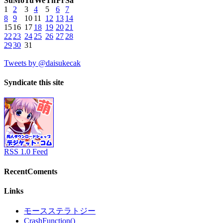
Su
Mo
Tu
We
Th
Fr
Sa
1
2
3
4
5
6
7
8
9
10
11
12
13
14
15
16
17
18
19
20
21
22
23
24
25
26
27
28
29
30
31
Tweets by @daisukecak
Syndicate this site
RSS 1.0 Feed
RecentComents
Links
モースステラトジー
CrashFunction()