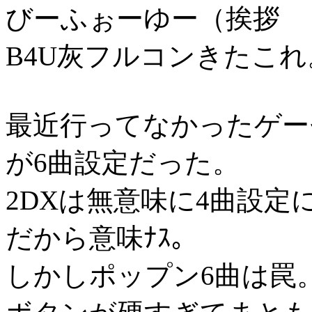
びーふぉーゆー（挨拶
B4U灰フルコンきたこれ
最近行ってなかったゲー
が6曲設定だった。
2DXは無意味に4曲設
だから意味ﾅｽ。
しかしポップン6曲は罠