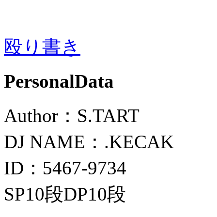
殴り書き
PersonalData
Author：S.TART
DJ NAME：.KECAK
ID：5467-9734
SP10段DP10段