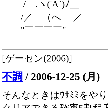
/ .ヽ('A`)ﾉ＿
/／ （へ ／
"￣￣￣￣"
[ゲーセン(2006)]
不調
/
2006-12-25 (月)
そんなときはｳｻﾐﾐをや
クリアできる確率5割程度だ