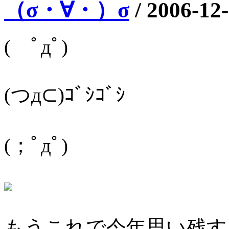
（σ・∀・）σ
/
2006-12
( ﾟдﾟ)
(つд⊂)ｺﾞｼｺﾞｼ
(；ﾟдﾟ)
もうこれで今年思い残す