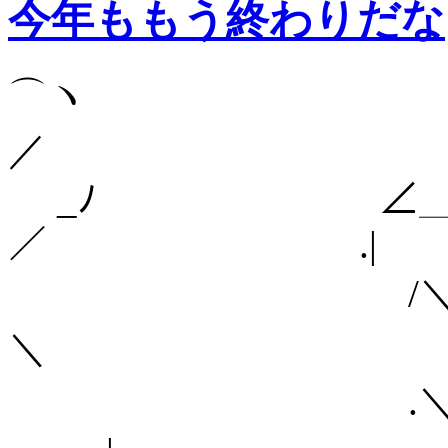
今年ももう終わりだな
⌒ヽ
／
_ﾉ ∠＿__＿
／ .|
/
＼ 
.＼