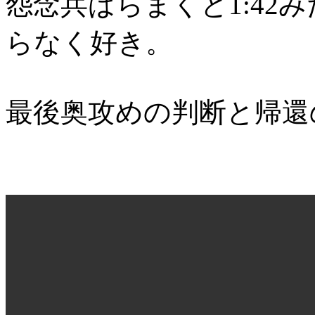
怨念兵ばらまくと1:42
らなく好き。
最後奥攻めの判断と帰還