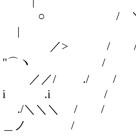
|
○ / 
|
／> / /
"⌒ヽ /
／／/ ./
i .i /
./＼＼＼ / 
＿ノ /