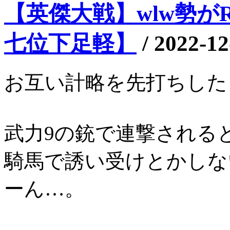
【英傑大戦】wlw勢がRT
七位下足軽】
/
2022-12
お互い計略を先打ちした
武力9の銃で連撃される
騎馬で誘い受けとかしな
ーん…。