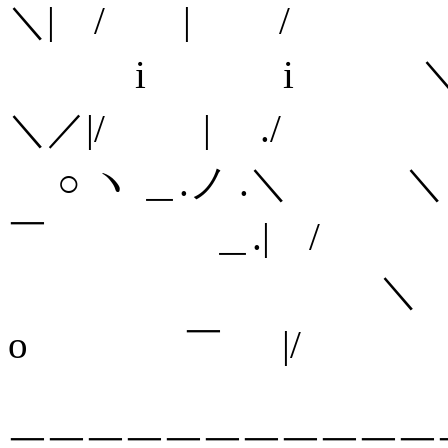
＼| / | /
i i ＼
＼／|/ | ./
○ ヽ ＿.ノ .＼ ＼＼ 
￣ ＿.| /
＼ ＼＼_,. - 
o ￣ |/
＼ ＼＼ '