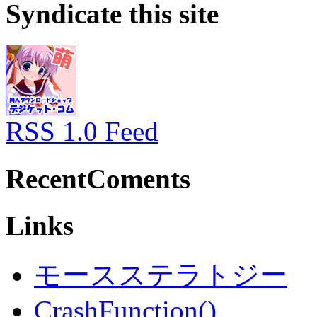
Syndicate this site
RSS 1.0 Feed
RecentComents
Links
モースステラトジー
CrashFunction()