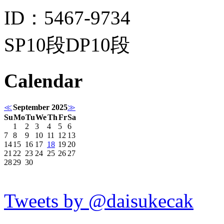
ID：5467-9734
SP10段DP10段
Calendar
≪
September 2025
≫
Su
Mo
Tu
We
Th
Fr
Sa
1
2
3
4
5
6
7
8
9
10
11
12
13
14
15
16
17
18
19
20
21
22
23
24
25
26
27
28
29
30
Tweets by @daisukecak