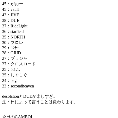
45：がおー
45：vault
43：JIVE
38：DUE
37：RideLight
36：starfield
35：NORTH
30：フロレ
29：ｺﾝﾁｪ
28：GRID
27：ブラジャ
27：クロスロード
25：5.1.1.
25：しぐしぐ
24：bag
23：secondheaven
desolationとDUEが楽しすぎ。
注：日によって言うことは変わります。
今日のGAMBOL