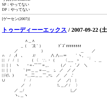
SP：やってない
DP：やってない
[ゲーセン(2007)]
トゥーディーーエックス
/
2007-09-22 (土
∧＿∧
_（ ´Д｀） ﾄﾞｺﾞｫｫｫｫｫｫｫｫ
／ ） ＿ ／
∩ / ,ｲ 、 ﾉ/ ∧ ∧―＝￣ ｀ヽ, ＿
| | / / | （ 〈 ∵. ・（ 〈＿_ > ゛ 、＿
| | ｜ | ヽ ｰ＝-￣￣＝_、 （／ , ´ノ ＼
| | ｜ | ｀iー＿＿＝―＿ ;, ／ ／ ／
| |ﾆ(!、) =＿二＿＿￣_=;, ／ ／ ,'
∪ / / ／ ／| |
／ / !､＿／ / 〉
／ ＿/ |_／
ヽ､＿ヽ