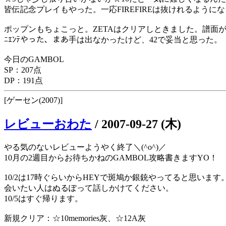
皆伝記念プレイもやった。一応FIREFIREは抜けれるように
ポップンもちょこっと。ZETAはクリアしときました。譜面
ﾆｴﾝﾃやった、まあ手は出なかったけど、42で妥当と思った。
今日のGAMBOL
SP：207点
DP：191点
[ゲーセン(2007)]
レビューおわた
/
2007-09-27 (木)
やる気のないレビューようやく終了＼(^o^)／
10月の2週目からお待ちかねのGAMBOL攻略書きますYO！
10/2は17時ぐらいからHEYで斑鳩か銀銃やってると思います
会いたい人はぬるぽって話しかけてください。
10/5はすぐ帰ります。
新規クリア：☆10memories灰、☆12A灰