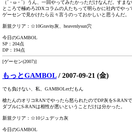
（´・ω・`）うん、一回やってみたかっただけなんだ。すまな
ところで極めろ2DXコラムの人たちって明らかに社内でやっ
ゲーセンで見かけたら云々言うのっておかしいと思うんだ。
新規クリア：☆10Gravity灰、heavenlysun穴
今日のGAMBOL
SP：204点
DP：194点
[ゲーセン(2007)]
もっとGAMBOL
/
2007-09-21 (金)
でも負けない、私、GAMBOLerだもん
槍たんのオリコRANでやったら怒られたのでDP灰をS-RAN
ダブルにS-RANは相性が悪いということだけは分かった。
新規クリア：☆10ジュデッカ灰
今日のGAMBOL