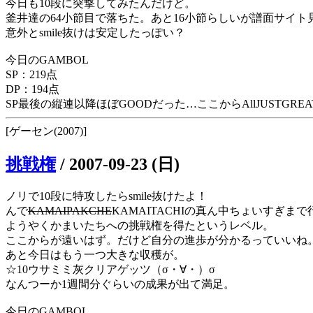
今日も10段に突撃してみたんだけど。
釜井達の64小節目で落ちた。あと16小節らしいが譜面サイト見て
意外とsmile抜けは安定したっぽい？
今日のGAMBOL
SP：219点
DP：194点
SP最後の縦連以降ほぼGOODだった…ここからAllJUSTGREA
[ゲーセン(2007)]
挑戦権
/
2007-09-23 (日)
ノリで10段に特攻したらsmile抜けたよ！
んで
KAMAIPAKCHE
KAMAITACHIの真ん中ちょいすぎま
ようやくかまいたちへの挑戦権を得たというレベル。
ここからが遠いはず。だけど自分の進歩が分かるっていいね
あと今日はもう一つ大きな収穫が。
☆10ウサミミ灰クリアゲッツ（σ・∀・）σ
なんつーか1週間分ぐらいの成果が出て満足。
今日のGAMBOL