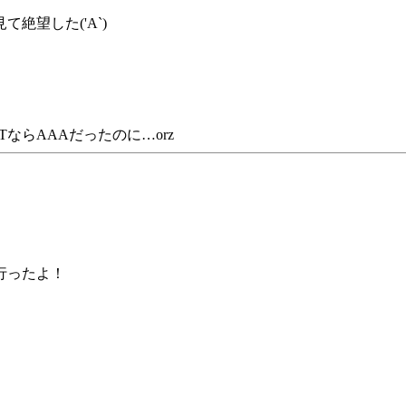
絶望した('A`)
TならAAAだったのに…orz
で行ったよ！
。