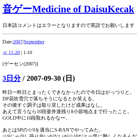
音ゲーMedicine of DaisuKecak
日本語コメントはエラーとなりますので英語でお願いします
Date:
2007
/
September
≪ 11-20
| 1-10
[ゲーセン(2007)]
3日分
/
2007-09-30 (日)
昨日一昨日とまったくできなかったので今日はがっつりと。
DP花吹雪穴で落ちそうになるとか笑える。
その後すぐ調子は取り戻したけど成果はなし。
あえて言うなら10段釜井達残り8小節地点まで行ったこと。
GOLD中に10段取れるかなー。
あとはSPの☆9を適当にS-RANでやってみた。
☆9じゃ少し張り合いがないが☆10だと一気に難しくなるん