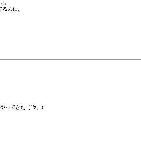
い。
てるのに、
でやってきた（ﾟ∀。）