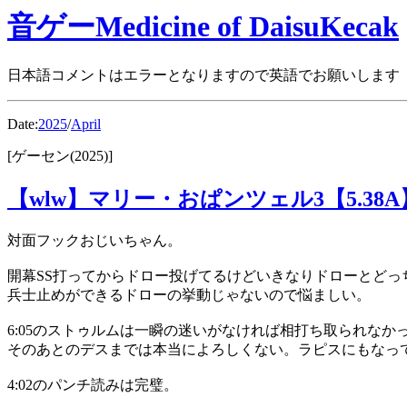
音ゲーMedicine of DaisuKecak
日本語コメントはエラーとなりますので英語でお願いします
Date:
2025
/
April
[ゲーセン(2025)]
【wlw】マリー・おぱンツェル3【5.38A
対面フックおじいちゃん。
開幕SS打ってからドロー投げてるけどいきなりドローとどっ
兵士止めができるドローの挙動じゃないので悩ましい。
6:05のストゥルムは一瞬の迷いがなければ相打ち取られなか
そのあとのデスまでは本当によろしくない。ラピスにもなっ
4:02のパンチ読みは完璧。