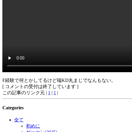
F経験で何とかしてるけど端KD丸まじでなんもない。
[ コメントの受付は終了しています ]
この記事のリンク元 |
1
|
1
|
Categories
全て
初めに