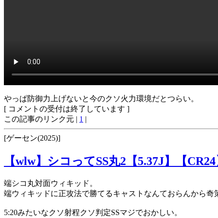
やっぱ防御力上げないと今のクソ火力環境だとつらい。
[ コメントの受付は終了しています ]
この記事のリンク元 |
1
|
[ゲーセン(2025)]
【wlw】シコってSS丸2【5.37J】【CR2
端シコ丸対面ウィキッド。
端ウィキッドに正攻法で勝てるキャストなんておらんから奇
5:20みたいなクソ射程クソ判定SSマジでおかしい。