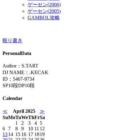
ゲーセン(2006)
ゲーセン(2005)
GAMBOL攻略
殴り書き
PersonalData
Author：S.TART
DJ NAME：.KECAK
ID：5467-9734
SP10段DP10段
Calendar
≪
April 2025
≫
Su
Mo
Tu
We
Th
Fr
Sa
1
2
3
4
5
6
7
8
9
10
11
12
13
14
15
16
17
18
19
20
21
22
23
24
25
26