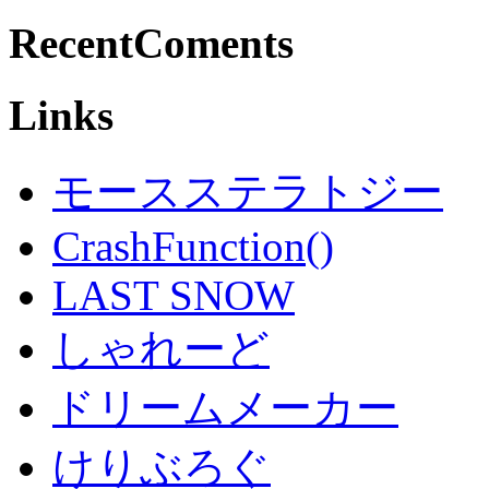
RecentComents
Links
モースステラトジー
CrashFunction()
LAST SNOW
しゃれーど
ドリームメーカー
けりぶろぐ