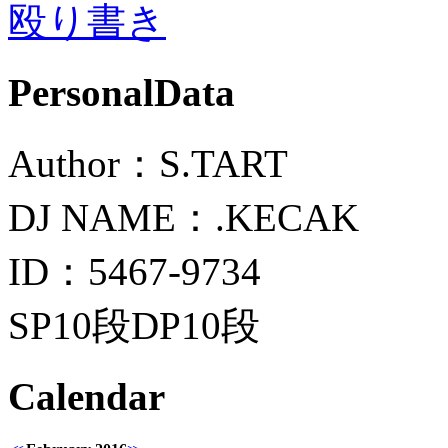
殴り書き
PersonalData
Author：S.TART
DJ NAME：.KECAK
ID：5467-9734
SP10段DP10段
Calendar