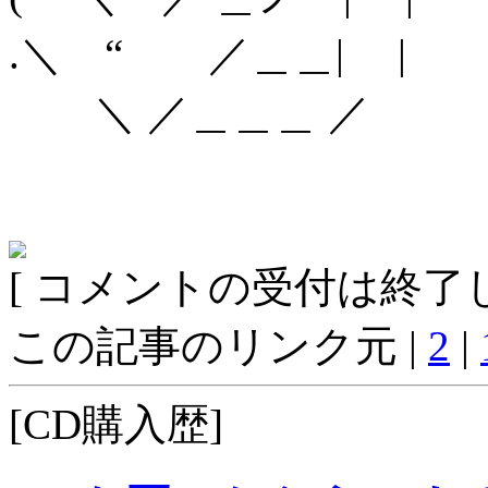
.＼ “ ／＿＿| |
＼ ／＿＿＿ ／
[ コメントの受付は終了し
この記事のリンク元 |
2
|
[CD購入歴]