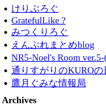
けりぶろぐ
GratefulLike ?
みつくりろぐ
えんぷれまとめblog
NR5-Noel's Room ver.
通りすがりのKUROの
鷹月ぐみな情報局
Archives