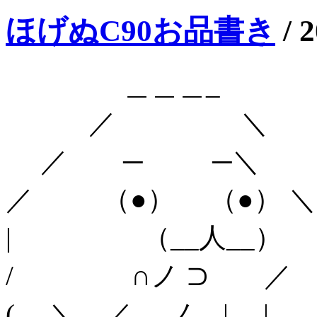
ほげぬC90お品書き
/
2
＿＿＿_
／ ＼
／ ─ ─＼
／ （●） （●） ＼
| （__人__
/ ∩ノ ⊃ ／
( ＼ ／ ＿ノ | |