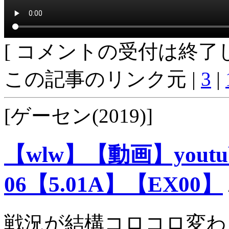
[ コメントの受付は終了し
この記事のリンク元 |
3
|
[ゲーセン(2019)]
【wlw】【動画】you
06【5.01A】【EX00】
戦況が結構コロコロ変わ