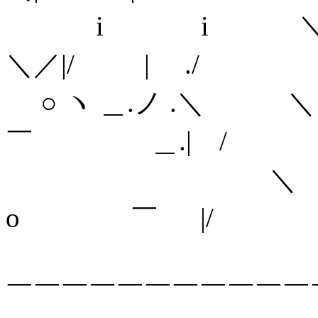
i i ＼
＼／|/ | ./
○ ヽ ＿.ノ .＼ ＼＼ 
￣ ＿.| /
＼ ＼＼_,. - 
o ￣ |/
＼ ＼＼ '
￣￣￣￣￣￣￣￣￣￣￣