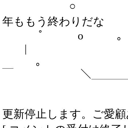
○ ＼ ＼＼
年ももう終わりだな
ﾟ o ｡
|
｡ 
￣ ＼＿＿＿＿＿
更新停止します。ご愛顧