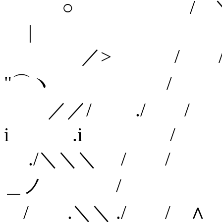
○ / 
|
／> / /
"⌒ヽ /
／／/ ./
i .i /
./＼＼＼ / 
＿ノ /
/ .＼＼ ./ 