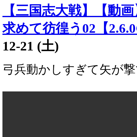
【三国志大戦】【動画
求めて彷徨う02【2.6.
12-21 (土)
弓兵動かしすぎて矢が撃