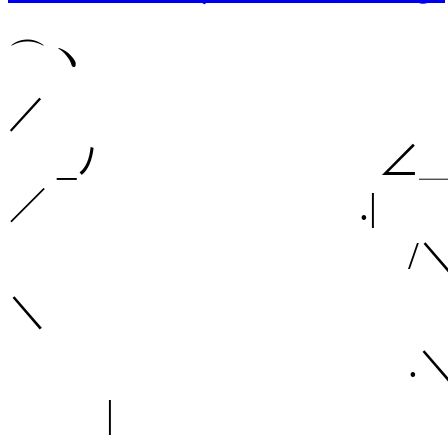
⌒ヽ
／
_ﾉ ∠＿__＿
／ .|
/
＼ 
.＼
|