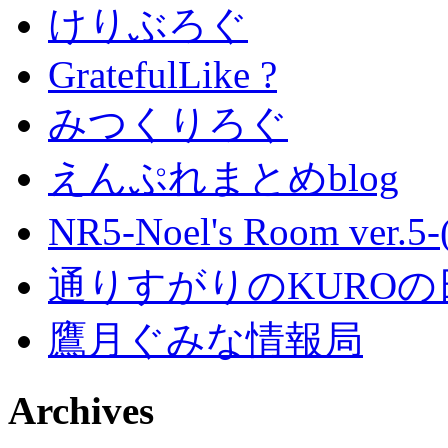
けりぶろぐ
GratefulLike ?
みつくりろぐ
えんぷれまとめblog
NR5-Noel's Room ver.
通りすがりのKUROの
鷹月ぐみな情報局
Archives