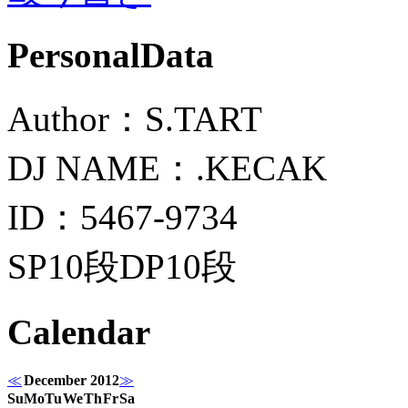
PersonalData
Author：S.TART
DJ NAME：.KECAK
ID：5467-9734
SP10段DP10段
Calendar
≪
December 2012
≫
Su
Mo
Tu
We
Th
Fr
Sa