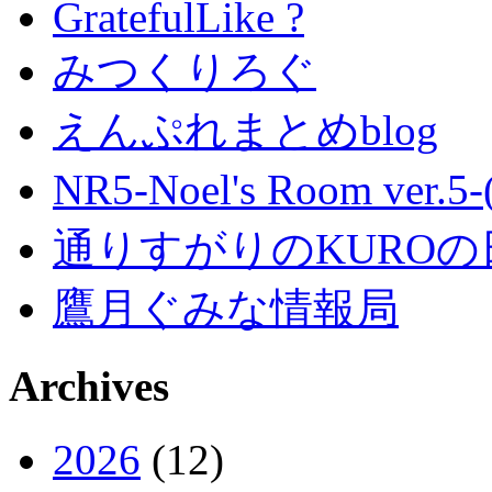
GratefulLike ?
みつくりろぐ
えんぷれまとめblog
NR5-Noel's Room ver.
通りすがりのKUROの
鷹月ぐみな情報局
Archives
2026
(12)