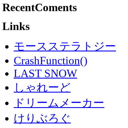
RecentComents
Links
モースステラトジー
CrashFunction()
LAST SNOW
しゃれーど
ドリームメーカー
けりぶろぐ