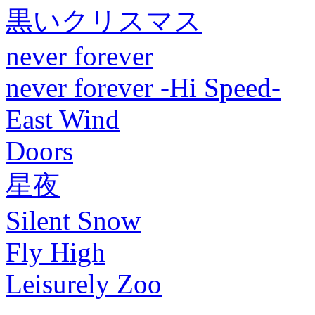
黒いクリスマス
never forever
never forever -Hi Speed-
East Wind
Doors
星夜
Silent Snow
Fly High
Leisurely Zoo