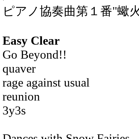
ピアノ協奏曲第１番"蠍火
Easy Clear
Go Beyond!!
quaver
rage against usual
reunion
3y3s
Dances with Snow Fairies