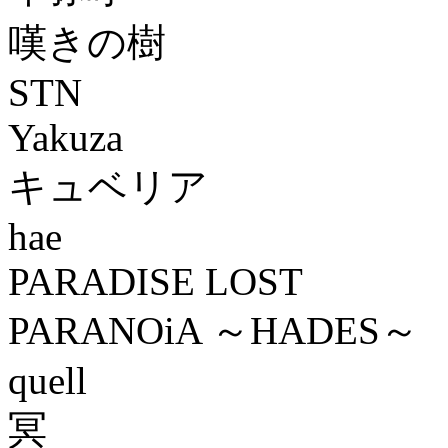
嘆きの樹
STN
Yakuza
キュベリア
hae
PARADISE LOST
PARANOiA ～HADES～
quell
冥