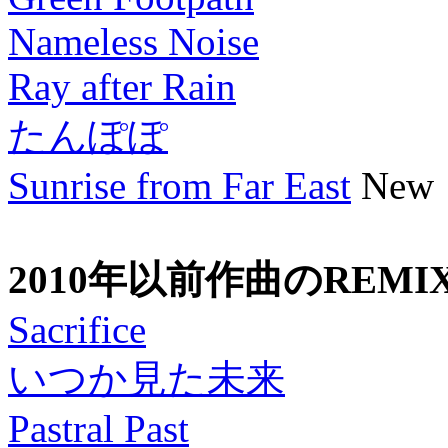
Nameless Noise
Ray after Rain
たんぽぽ
Sunrise from Far East
New
2010年以前作曲のREMI
Sacrifice
いつか見た未来
Pastral Past