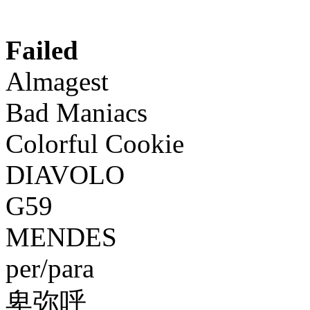
Failed
Almagest
Bad Maniacs
Colorful Cookie
DIAVOLO
G59
MENDES
per/para
卑弥呼