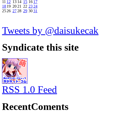
11
12
13
14
15
16
17
18
19
20
21
22
23
24
25
26
27
28
29
30
31
Tweets by @daisukecak
Syndicate this site
RSS 1.0 Feed
RecentComents