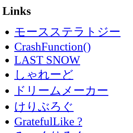
Links
モースステラトジー
CrashFunction()
LAST SNOW
しゃれーど
ドリームメーカー
けりぶろぐ
GratefulLike ?