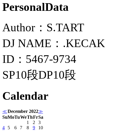
PersonalData
Author：S.TART
DJ NAME：.KECAK
ID：5467-9734
SP10段DP10段
Calendar
≪
December 2022
≫
Su
Mo
Tu
We
Th
Fr
Sa
1
2
3
4
5
6
7
8
9
10