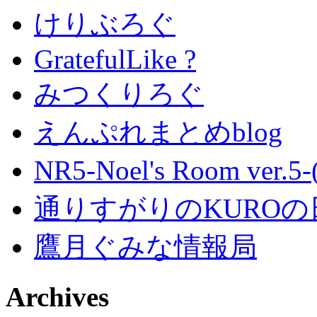
けりぶろぐ
GratefulLike ?
みつくりろぐ
えんぷれまとめblog
NR5-Noel's Room ver.
通りすがりのKUROの
鷹月ぐみな情報局
Archives