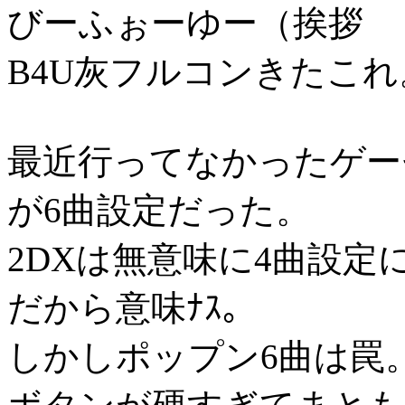
びーふぉーゆー（挨拶
B4U灰フルコンきたこれ
最近行ってなかったゲー
が6曲設定だった。
2DXは無意味に4曲設
だから意味ﾅｽ。
しかしポップン6曲は罠