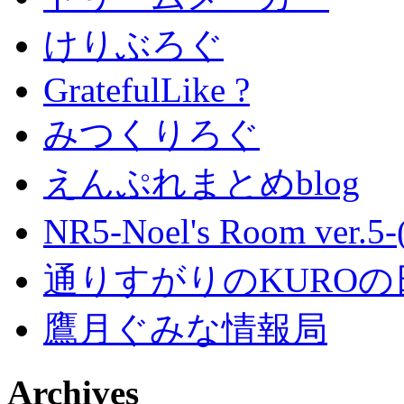
けりぶろぐ
GratefulLike ?
みつくりろぐ
えんぷれまとめblog
NR5-Noel's Room ver.
通りすがりのKUROの
鷹月ぐみな情報局
Archives