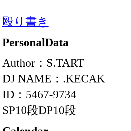
殴り書き
PersonalData
Author：S.TART
DJ NAME：.KECAK
ID：5467-9734
SP10段DP10段
Calendar