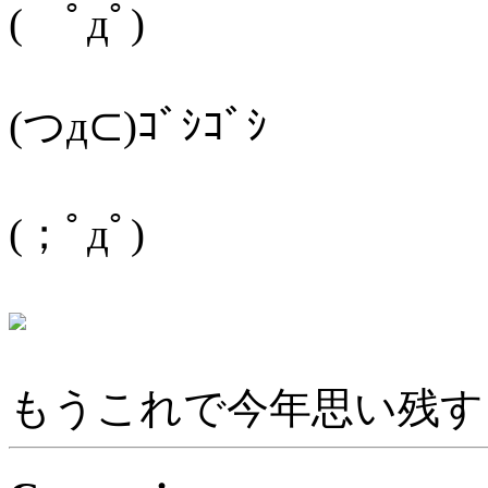
( ﾟдﾟ)
(つд⊂)ｺﾞｼｺﾞｼ
(；ﾟдﾟ)
もうこれで今年思い残す