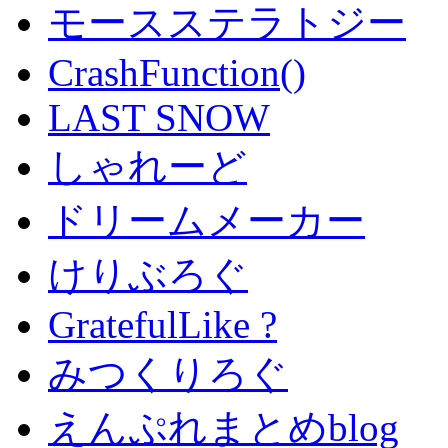
モースステラトジー
CrashFunction()
LAST SNOW
しゃれーど
ドリームメーカー
けりぶろぐ
GratefulLike ?
みつくりろぐ
えんぷれまとめblog