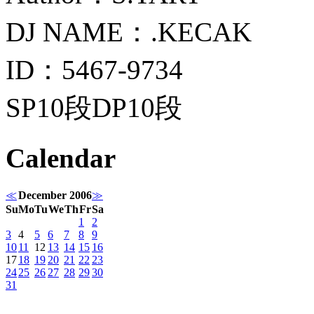
DJ NAME：.KECAK
ID：5467-9734
SP10段DP10段
Calendar
≪
December 2006
≫
Su
Mo
Tu
We
Th
Fr
Sa
1
2
3
4
5
6
7
8
9
10
11
12
13
14
15
16
17
18
19
20
21
22
23
24
25
26
27
28
29
30
31